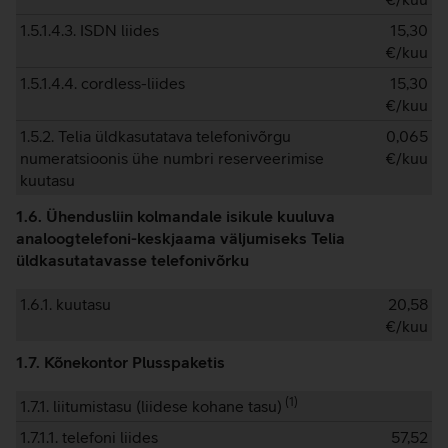
1.5.1.4.3. ISDN liides
15,30
€/kuu
1.5.1.4.4. cordless-liides
15,30
€/kuu
1.5.2. Telia üldkasutatava telefonivõrgu
0,065
numeratsioonis ühe numbri reserveerimise
€/kuu
kuutasu
1.6. Ühendusliin kolmandale isikule kuuluva
analoogtelefoni-keskjaama väljumiseks Telia
üldkasutatavasse telefonivõrku
1.6.1. kuutasu
20,58
€/kuu
1.7. Kõnekontor Plusspaketis
(
1
)
1.7.1. liitumistasu (liidese kohane tasu)
1.7.1.1. telefoni liides
57,52