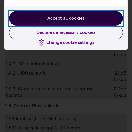
1.4.1.6. 5 liidest 150 kanalit
1457,18
€/kuu
1.4.1.7. 6 liidest 180 kanalit
1648,92
Accept all cookies
€/kuu
Decline unnecessary cookies
1.4.1.8. 7 liidest 210 kanalit
1802,31
€/kuu
Change cookie settings
1.4.1.9. 8 liidest 240 kanalit
1917,35
€/kuu
1.4.2. DDI numbri kuutasu
1.4.2.1. 100 numbrit
23,65
€/kuu
1.4.3. R2 ühenduse numbri reserveerimise
0,065
kuutasu
€/kuu
1.5. Centrex Plusspaketis
1.5.1. kuutasu (liidese kohane tasu)
1.5.1.1. kasutajate grupp 2 -19 numbrit