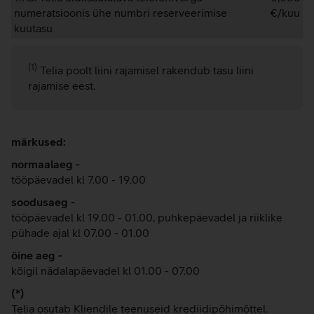
numeratsioonis ühe numbri reserveerimise
€/kuu
kuutasu
(1)
Telia poolt liini rajamisel rakendub tasu liini
rajamise eest.
märkused:
normaalaeg -
tööpäevadel kl 7.00 - 19.00
soodusaeg -
tööpäevadel kl 19.00 - 01.00, puhkepäevadel ja riiklike
pühade ajal kl 07.00 - 01.00
öine aeg -
kõigil nädalapäevadel kl 01.00 - 07.00
(*)
Telia osutab Kliendile teenuseid krediidipõhimõttel.