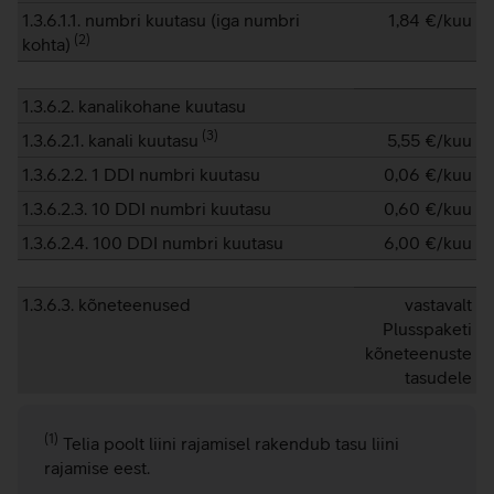
1.3.6.1.1. numbri kuutasu (iga numbri
1,84
€/kuu
(
2
)
kohta)
1.3.6.2. kanalikohane kuutasu
(
3
)
1.3.6.2.1. kanali kuutasu
5,55
€/kuu
1.3.6.2.2. 1 DDI numbri kuutasu
0,06
€/kuu
1.3.6.2.3. 10 DDI numbri kuutasu
0,60
€/kuu
1.3.6.2.4. 100 DDI numbri kuutasu
6,00
€/kuu
1.3.6.3. kõneteenused
vastavalt
Plusspaketi
kõneteenuste
tasudele
(1)
Telia poolt liini rajamisel rakendub tasu liini
rajamise eest.