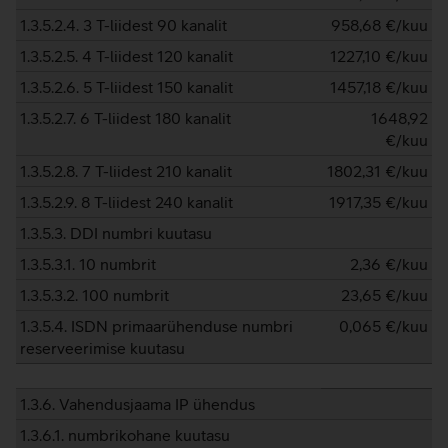
1.3.5.2.4. 3 T-liidest 90 kanalit
958,68
€/kuu
1.3.5.2.5. 4 T-liidest 120 kanalit
1227,10
€/kuu
1.3.5.2.6. 5 T-liidest 150 kanalit
1457,18
€/kuu
1.3.5.2.7. 6 T-liidest 180 kanalit
1648,92
€/kuu
1.3.5.2.8. 7 T-liidest 210 kanalit
1802,31
€/kuu
1.3.5.2.9. 8 T-liidest 240 kanalit
1917,35
€/kuu
1.3.5.3. DDI numbri kuutasu
1.3.5.3.1. 10 numbrit
2,36
€/kuu
1.3.5.3.2. 100 numbrit
23,65
€/kuu
1.3.5.4. ISDN primaarühenduse numbri
0,065
€/kuu
reserveerimise kuutasu
1.3.6. Vahendusjaama IP ühendus
1.3.6.1. numbrikohane kuutasu