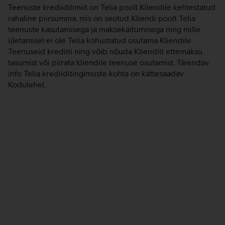
Teenuste krediidilimiit on Telia poolt Kliendile kehtestatud
rahaline piirsumma, mis on seotud Kliendi poolt Telia
teenuste kasutamisega ja maksekäitumisega ning mille
ületamisel ei ole Telia kohustatud osutama Kliendile
Teenuseid krediiti ning võib nõuda Kliendilt ettemaksu
tasumist või piirata kliendile teenuse osutamist. Täiendav
info Telia krediiditingimuste kohta on kättesaadav
Kodulehel.