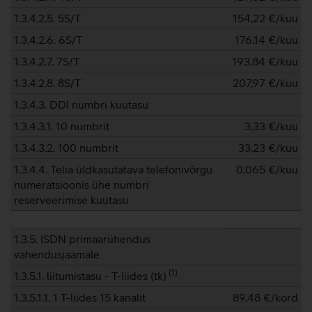
1.3.4.2.5. 5S/T
154,22
€/kuu
1.3.4.2.6. 6S/T
176,14
€/kuu
1.3.4.2.7. 7S/T
193,84
€/kuu
1.3.4.2.8. 8S/T
207,97
€/kuu
1.3.4.3. DDI numbri kuutasu
1.3.4.3.1. 10 numbrit
3,33
€/kuu
1.3.4.3.2. 100 numbrit
33,23
€/kuu
1.3.4.4. Telia üldkasutatava telefonivõrgu
0,065
€/kuu
numeratsioonis ühe numbri
reserveerimise kuutasu
1.3.5. ISDN primaarühendus
vahendusjaamale
(
1
)
1.3.5.1. liitumistasu - T-liides (tk)
1.3.5.1.1. 1 T-liides 15 kanalit
89,48
€/kord