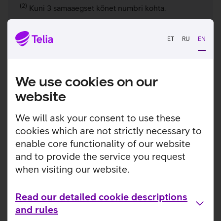
(2)
Kuni 3 samaaegset kõnet numbri kohta.
(3)
Kanali arv määrab samaaegsete kõnede arvu.
ET
RU
EN
1.4. R2 ühendus vahendusjaamale Plusspaketis
1.4.1. ühenduse kuutasu - R2 liides (tk)
We use cookies on our
1.4.1.1. 1 liides 15 kanalit
191,73
website
€/kuu
We will ask your consent to use these
1.4.1.2. 1 liides 30 kanalit
345,13
cookies which are not strictly necessary to
€/kuu
enable core functionality of our website
1.4.1.3. 2 liidest 60 kanalit
661,48
and to provide the service you request
€/kuu
when visiting our website.
1.4.1.4. 3 liidest 90 kanalit
958,68
€/kuu
Read our detailed cookie descriptions
1.4.1.5. 4 liidest 120 kanalit
1227,10
€/kuu
and rules