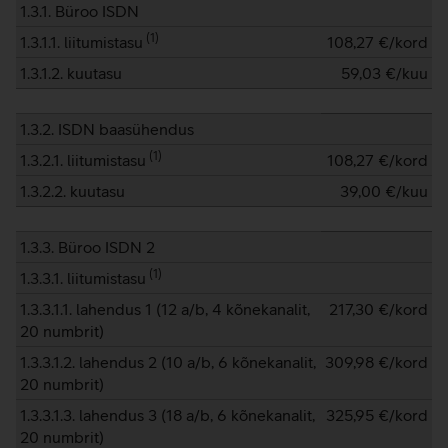
1.3.1. Büroo ISDN
(
1
)
1.3.1.1. liitumistasu
108,27
€/kord
1.3.1.2. kuutasu
59,03
€/kuu
1.3.2. ISDN baasühendus
(
1
)
1.3.2.1. liitumistasu
108,27
€/kord
1.3.2.2. kuutasu
39,00
€/kuu
1.3.3. Büroo ISDN 2
(
1
)
1.3.3.1. liitumistasu
1.3.3.1.1. lahendus 1 (12 a/b, 4 kõnekanalit,
217,30
€/kord
20 numbrit)
1.3.3.1.2. lahendus 2 (10 a/b, 6 kõnekanalit,
309,98
€/kord
20 numbrit)
1.3.3.1.3. lahendus 3 (18 a/b, 6 kõnekanalit,
325,95
€/kord
20 numbrit)