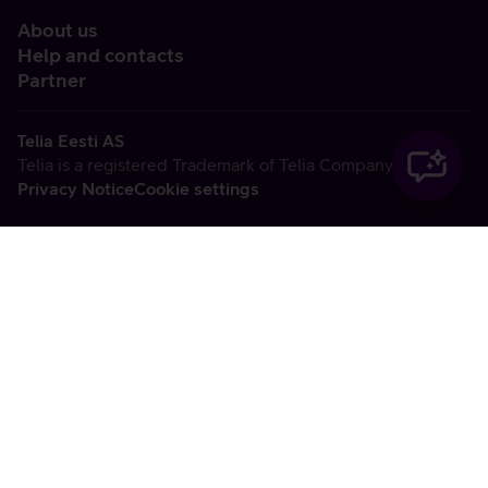
About us
Help and contacts
Partner
Telia Eesti AS
Telia is a registered Trademark of Telia Company AB
Privacy Notice
Cookie settings