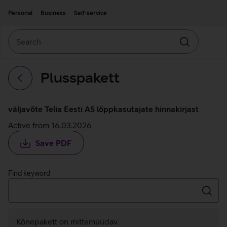
Move on to main content
Accessibility
Personal
Business
Self-service
Search
Search
Plusspakett
Back
väljavõte Telia Eesti AS lõppkasutajate hinnakirjast
Active from 16.03.2026
Save PDF
Find keyword
Searc
Kõnepakett on mittemüüdav.