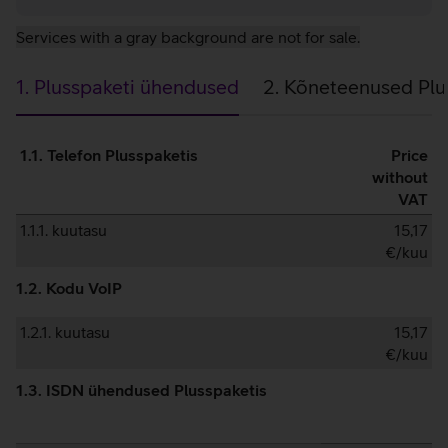
Services with a gray background are not for sale.
1. Plusspaketi ühendused
2. Kõneteenused Plu
1.
1.1. Telefon Plusspaketis
Price
Plusspaketi
without
VAT
ühendused
1.1.1. kuutasu
15,17
€/kuu
1.2. Kodu VoIP
1.2.1. kuutasu
15,17
€/kuu
1.3. ISDN ühendused Plusspaketis