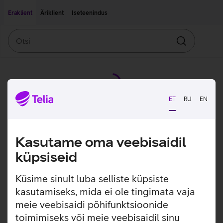
Liigu edasi põhisisu juurde
Ligipääsetavus
Eraklient
Äriklient
Iseteenindus
Otsi
Otsin
ET
RU
EN
Kasutame oma veebisaidil
küpsiseid
Küsime sinult luba selliste küpsiste
kasutamiseks, mida ei ole tingimata vaja
meie veebisaidi põhifunktsioonide
toimimiseks või meie veebisaidil sinu