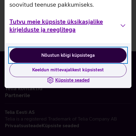
soovitud teenuse pakkumiseks.
Tutvu meie küpsiste üksikasjalike
kirjelduste ja reeglitega
Nõustun kõigi küpsistega
Keeldun mittevajalikest küpsistest
Küpsiste seaded
Ettevõttest
Telia kontaktid
Partnerile
Telia Eesti AS
Telia is a registered Trademark of Telia Company AB
Privaatsusteade
Küpsiste seaded