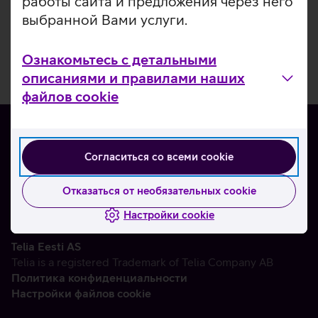
работы сайта и предложения через него
выбранной Вами услуги.
Ознакомьтесь с детальными
описаниями и правилами наших
файлов cookie
Согласиться со всеми cookie
О нас
Контакты
Отказаться от необязательных cookie
Партнерам
Настройки cookie
Telia Eesti AS
Telia is a registered Trademark of Telia Company AB
Политика конфиденциальности
Настройки файлов cookie