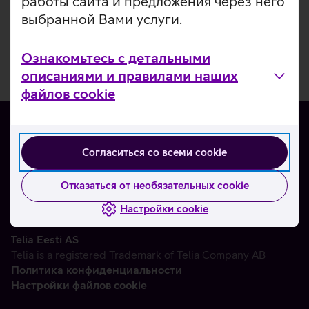
работы сайта и предложения через него
выбранной Вами услуги.
Ознакомьтесь с детальными
описаниями и правилами наших
файлов cookie
Согласиться со всеми cookie
О нас
Контакты
Отказаться от необязательных cookie
Партнерам
Настройки cookie
Telia Eesti AS
Telia is a registered Trademark of Telia Company AB
Политика конфиденциальности
Настройки файлов cookie