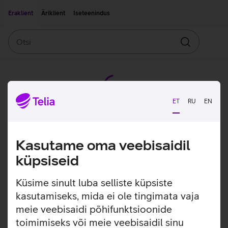
Liigu edasi põhisisu juurde
Ligipääsetavus
Eraklient
Äriklient
Iseteenindus
Otsi
Otsin
ET
RU
EN
Kasutame oma veebisaidil
küpsiseid
Küsime sinult luba selliste küpsiste
kasutamiseks, mida ei ole tingimata vaja
meie veebisaidi põhifunktsioonide
toimimiseks või meie veebisaidil sinu