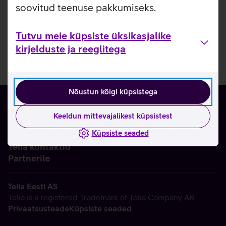
soovitud teenuse pakkumiseks.
Tutvu meie küpsiste üksikasjalike
kirjelduste ja reeglitega
Nõustun kõigi küpsistega
Keeldun mittevajalikest küpsistest
Küpsiste seaded
Ettevõttest
Telia kontaktid
Partnerile
Telia Eesti AS
Telia is a registered Trademark of Telia Company AB
Privaatsusteade
Küpsiste seaded