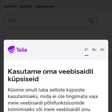
Liigu edasi põhisisu juurde
Ligipääsetavus
Eraklient
Äriklient
Iseteenindus
Otsi
Otsin
ET
RU
EN
Kasutame oma veebisaidil
küpsiseid
Küsime sinult luba selliste küpsiste
kasutamiseks, mida ei ole tingimata vaja
meie veebisaidi põhifunktsioonide
toimimiseks või meie veebisaidil sinu