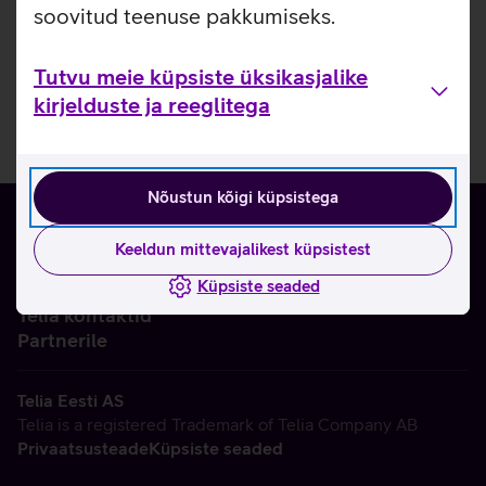
soovitud teenuse pakkumiseks.
Tutvu meie küpsiste üksikasjalike
kirjelduste ja reeglitega
Nõustun kõigi küpsistega
Keeldun mittevajalikest küpsistest
Küpsiste seaded
Ettevõttest
Telia kontaktid
Partnerile
Telia Eesti AS
Telia is a registered Trademark of Telia Company AB
Privaatsusteade
Küpsiste seaded