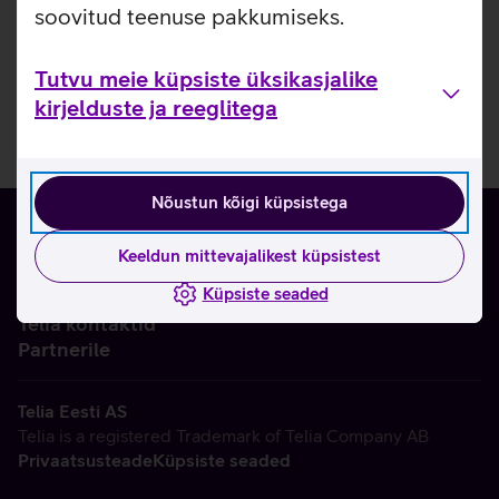
soovitud teenuse pakkumiseks.
Tutvu meie küpsiste üksikasjalike
kirjelduste ja reeglitega
Nõustun kõigi küpsistega
Keeldun mittevajalikest küpsistest
Küpsiste seaded
Ettevõttest
Telia kontaktid
Partnerile
Telia Eesti AS
Telia is a registered Trademark of Telia Company AB
Privaatsusteade
Küpsiste seaded