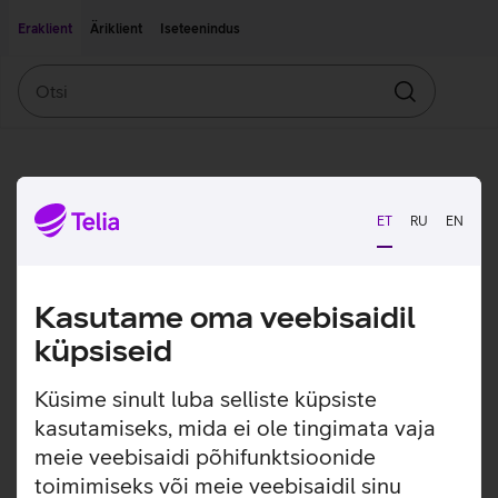
Liigu edasi põhisisu juurde
Ligipääsetavus
Eraklient
Äriklient
Iseteenindus
Otsi
Otsin
ET
RU
EN
Kasutame oma veebisaidil
küpsiseid
Küsime sinult luba selliste küpsiste
kasutamiseks, mida ei ole tingimata vaja
meie veebisaidi põhifunktsioonide
toimimiseks või meie veebisaidil sinu