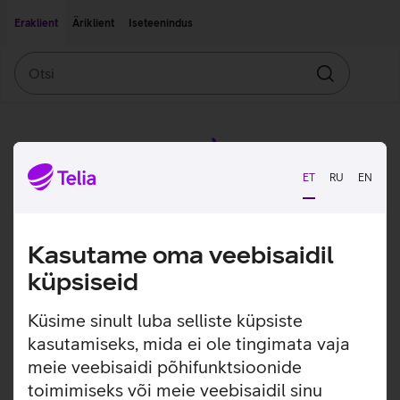
Liigu edasi põhisisu juurde
Ligipääsetavus
Eraklient
Äriklient
Iseteenindus
Otsi
Otsin
ET
RU
EN
Kasutame oma veebisaidil
küpsiseid
Küsime sinult luba selliste küpsiste
kasutamiseks, mida ei ole tingimata vaja
meie veebisaidi põhifunktsioonide
toimimiseks või meie veebisaidil sinu