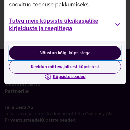
soovitud teenuse pakkumiseks.
Tutvu meie küpsiste üksikasjalike
kirjelduste ja reeglitega
Nõustun kõigi küpsistega
Keeldun mittevajalikest küpsistest
Küpsiste seaded
Ettevõttest
Telia kontaktid
Partnerile
Telia Eesti AS
Telia is a registered Trademark of Telia Company AB
Privaatsusteade
Küpsiste seaded