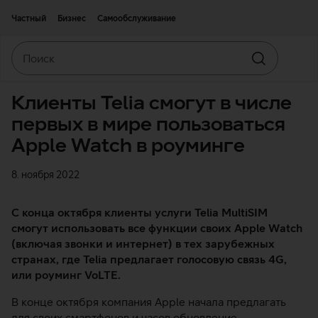
Двигаться дальше к основному контенту
Доступность
Частный
Бизнес
Самообслуживание
Поиск
Искать
Клиенты Telia смогут в числе
первых в мире пользоваться
Apple Watch в роуминге
8. ноября 2022
С конца октября клиенты услуги Telia MultiSIM
смогут использовать все функции своих Apple Watch
(включая звонки и интернет) в тех зарубежных
странах, где Telia предлагает голосовую связь 4G,
или роуминг VoLTE.
В конце октября компания Apple начала предлагать
для своих смартфонов и часов обновление