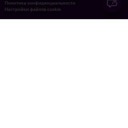
Политика конфиденциальности
Настройки файлов cookie
Vabandame, tekkis
tehniline viga
tx:undefined:ut:null