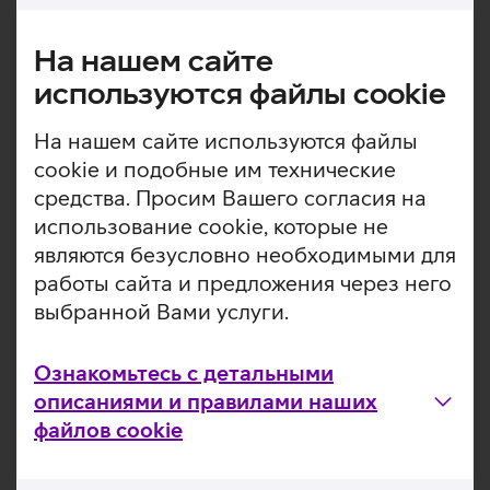
На нашем сайте
используются файлы cookie
На нашем сайте используются файлы
cookie и подобные им технические
средства. Просим Вашего согласия на
использование cookie, которые не
Переведите свой
являются безусловно необходимыми для
номер в Telia!
работы сайта и предложения через него
выбранной Вами услуги.
Переведите свой номер в Telia и
наслаждайтесь качественной сетью
мобильной связи и обслуживания.
Ознакомьтесь с детальными
описаниями и правилами наших
Связаться
файлов cookie