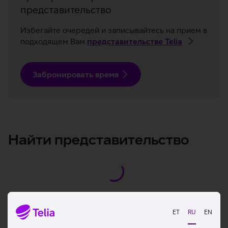
представительство
Избегайте очередей и записывайтесь на прием в
подходящем Вам
представительстве Telia
Забронировать время
Найти представительство
ET
RU
EN