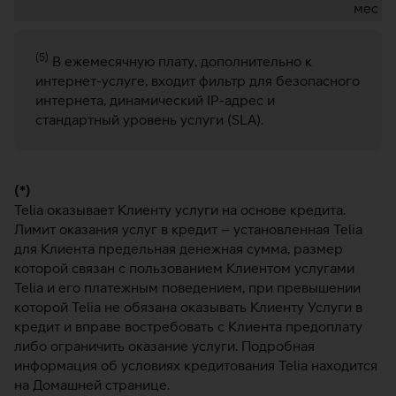
мес
(5)
В ежемесячную плату, дополнительно к
интернет-услуге, входит фильтр для безопасного
интернета, динамический IP-адрес и
стандартный уровень услуги (SLA).
(*)
Telia оказывает Клиенту услуги на основе кредита.
Лимит оказания услуг в кредит – установленная Telia
для Клиента предельная денежная сумма, размер
которой связан с пользованием Клиентом услугами
Telia и его платежным поведением, при превышении
которой Telia не обязана оказывать Клиенту Услуги в
кредит и вправе востребовать с Клиента предоплату
либо ограничить оказание услуги. Подробная
информация об условиях кредитования Telia находится
на Домашней странице.