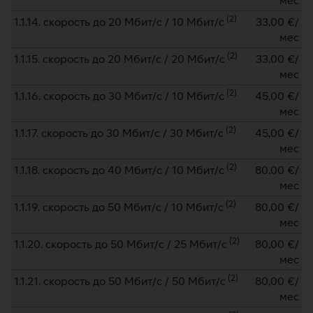
мес
(
2
)
1.1.14. скорость до 20 Mбит/с / 10 Mбит/с
33,00
€/
мес
(
2
)
1.1.15. скорость до 20 Mбит/с / 20 Mбит/с
33,00
€/
мес
(
2
)
1.1.16. скорость до 30 Mбит/с / 10 Mбит/с
45,00
€/
мес
(
2
)
1.1.17. скорость до 30 Mбит/с / 30 Mбит/с
45,00
€/
мес
(
2
)
1.1.18. скорость до 40 Mбит/с / 10 Mбит/с
80,00
€/
мес
(
2
)
1.1.19. скорость до 50 Mбит/с / 10 Mбит/с
80,00
€/
мес
(
2
)
1.1.20. скорость до 50 Mбит/с / 25 Mбит/с
80,00
€/
мес
(
2
)
1.1.21. скорость до 50 Mбит/с / 50 Mбит/с
80,00
€/
мес