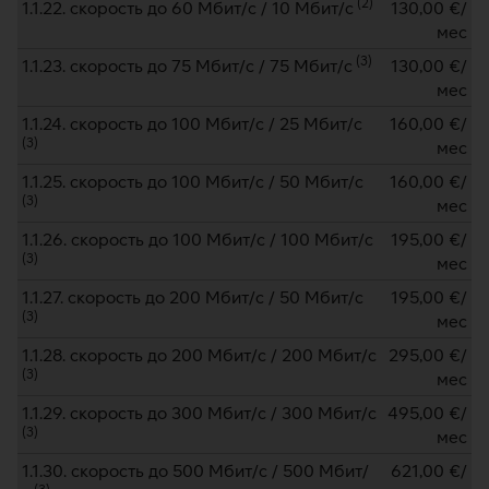
(
2
)
1.1.22. скорость до 60 Mбит/с / 10 Mбит/с
130,00
€/
мес
(
3
)
1.1.23. скорость до 75 Mбит/с / 75 Mбит/с
130,00
€/
мес
1.1.24. скорость до 100 Mбит/с / 25 Mбит/с
160,00
€/
(
3
)
мес
1.1.25. скорость до 100 Mбит/с / 50 Mбит/с
160,00
€/
(
3
)
мес
1.1.26. скорость до 100 Mбит/с / 100 Mбит/с
195,00
€/
(
3
)
мес
1.1.27. скорость до 200 Mбит/с / 50 Mбит/с
195,00
€/
(
3
)
мес
1.1.28. скорость до 200 Mбит/с / 200 Mбит/с
295,00
€/
(
3
)
мес
1.1.29. скорость до 300 Mбит/с / 300 Mбит/с
495,00
€/
(
3
)
мес
1.1.30. скорость до 500 Mбит/с / 500 Mбит/
621,00
€/