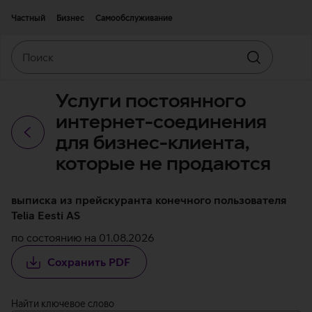
Двигаться дальше к основному контенту
Доступность
Частный
Бизнес
Самообслуживание
Поиск
Искать
Услуги постоянного
интернет-соединения
для бизнес-клиента,
Назад
которыe не продаются
выписка из прейскуранта конечного пользователя
Telia Eesti AS
по состоянию на 01.08.2026
Сохранить PDF
Найти ключевое слово