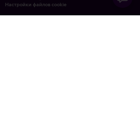
Настройки файлов cookie
Vabandame, tekkis
tehniline viga
tx:undefined:ut:null
Seni saad meiega ühendust klienditeeninduse