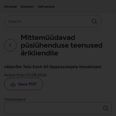
Move on to main content
Accessibility
Personal
Business
Self-service
Search
Search
Mittemüüdavad
püsiühenduse teenused
Back
ärikliendile
väljavõte Telia Eesti AS lõppkasutajate hinnakirjast
Active from 01.08.2026
Save PDF
Find keyword
Searc