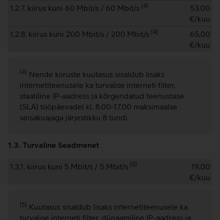
(
4
)
1.2.7. kiirus kuni 60 Mbit/s / 60 Mbit/s
53,00
€/kuu
(
4
)
1.2.8. kiirus kuni 200 Mbit/s / 200 Mbit/s
65,00
€/kuu
(4)
Nende kiiruste kuutasus sisaldub lisaks
internetiteenusele ka turvalise interneti filter,
staatiline IP-aadress ja kõrgendatud teenustase
(SLA) tööpäevadel kl. 8.00-17.00 maksimaalse
seisakuajaga järjestikku 8 tundi.
1.3. Turvaline Seadmenet
(
5
)
1.3.1. kiirus kuni 5 Mbit/s / 5 Mbit/s
19,00
€/kuu
(5)
Kuutasus sisaldub lisaks internetiteenusele ka
turvalise interneti filter, dünaamiline IP-aadress ja