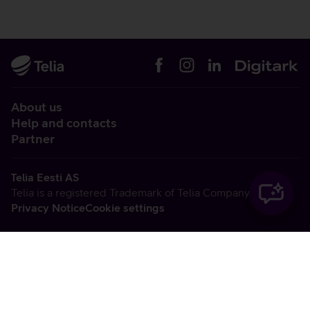
About us
Help and contacts
Partner
Telia Eesti AS
Telia is a registered Trademark of Telia Company AB
Privacy Notice
Cookie settings