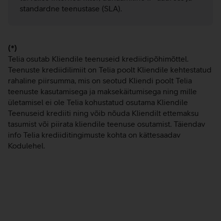
standardne teenustase (SLA).
(*)
Telia osutab Kliendile teenuseid krediidipõhimõttel.
Teenuste krediidilimiit on Telia poolt Kliendile kehtestatud
rahaline piirsumma, mis on seotud Kliendi poolt Telia
teenuste kasutamisega ja maksekäitumisega ning mille
ületamisel ei ole Telia kohustatud osutama Kliendile
Teenuseid krediiti ning võib nõuda Kliendilt ettemaksu
tasumist või piirata kliendile teenuse osutamist. Täiendav
info Telia krediiditingimuste kohta on kättesaadav
Kodulehel.