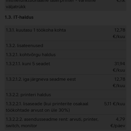
mitmefunktsionaalne laserprinter - värviline
€/tk
väljatrükk
1.3. IT-haldus
1.3.1. kuutasu 1 töökoha kohta
12,78
€/kuu
1.3.2. lisateenused
1.3.2.1. kohtvõrgu haldus
1.3.2.1.1. kuni 5 seadet
31,94
€/kuu
1.3.2.1.2. iga järgneva seadme eest
12,78
€/kuu
1.3.2.2. printeri haldus
1.3.2.2.1. lisaseade (kui printerite osakaal
5,11
€/kuu
töökohtade arvust on üle 30%)
1.3.2.2.2. asendusseadme rent: arvuti, printer,
4,79
switch, monitor
€/päev