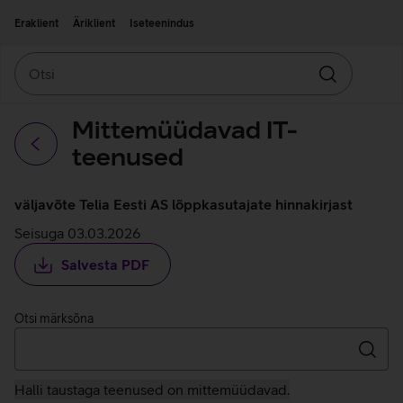
Liigu edasi põhisisu juurde
Ligipääsetavus
Eraklient
Äriklient
Iseteenindus
Otsi
Otsin
Mittemüüdavad IT-
teenused
Tagasi
väljavõte Telia Eesti AS lõppkasutajate hinnakirjast
Seisuga 03.03.2026
Salvesta PDF
Otsi märksõna
Otsin
Halli taustaga teenused on mittemüüdavad.