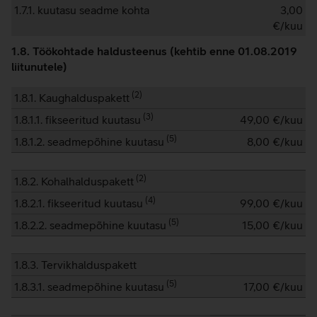
1.7.1. kuutasu seadme kohta
3,00
€/kuu
1.8. Töökohtade haldusteenus (kehtib enne 01.08.2019
liitunutele)
(
2
)
1.8.1. Kaughalduspakett
(
3
)
1.8.1.1. fikseeritud kuutasu
49,00
€/kuu
(
5
)
1.8.1.2. seadmepõhine kuutasu
8,00
€/kuu
(
2
)
1.8.2. Kohalhalduspakett
(
4
)
1.8.2.1. fikseeritud kuutasu
99,00
€/kuu
(
5
)
1.8.2.2. seadmepõhine kuutasu
15,00
€/kuu
1.8.3. Tervikhalduspakett
(
5
)
1.8.3.1. seadmepõhine kuutasu
17,00
€/kuu