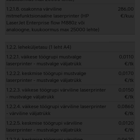
1.2.1.8. osakonna värviline
286,00
mitmefunktsionaalne laserprinter (HP
€/kuu
LaserJet Enterprise flow M880z või
analoogne, kuukoormus max 25000 lehte)
1.2.2. leheküljetasu (1 leht A4)
1.2.2.1. väikese töögrupi mustvalge
0,0110
laserprinter - mustvalge väljatrükk
€/tk
1.2.2.2. keskmise töögrupi mustvalge
0,0170
laserprinter - mustvalge väljatrükk
€/tk
1.2.2.3. väikese töögrupi värviline laserprinter
0,0150
- mustvalge väljatrükk
€/tk
1.2.2.4. väikese töögrupi värviline laserprinter
0,0860
- värviline väljatrükk
€/tk
1.2.2.5. keskmise töögrupi värviline
0,0120
laserprinter - mustvalge väljatrükk
€/tk
1.2.2.6. keskmise töögrupi värviline
0,0620