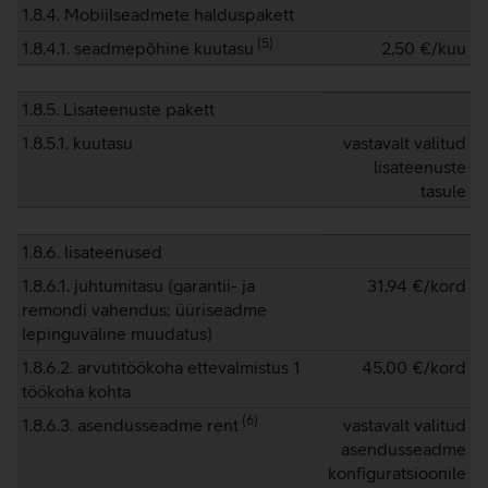
1.8.4. Mobiilseadmete halduspakett
(
5
)
1.8.4.1. seadmepõhine kuutasu
2,50
€/kuu
1.8.5. Lisateenuste pakett
1.8.5.1. kuutasu
vastavalt valitud
lisateenuste
tasule
1.8.6. lisateenused
1.8.6.1. juhtumitasu (garantii- ja
31,94
€/kord
remondi vahendus; üüriseadme
lepinguväline muudatus)
1.8.6.2. arvutitöökoha ettevalmistus 1
45,00
€/kord
töökoha kohta
(
6
)
1.8.6.3. asendusseadme rent
vastavalt valitud
asendusseadme
konfiguratsioonile