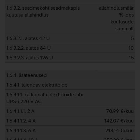
1.6.3.2. seadmekoht seadmekapis
allahindlusmäär
kuutasu allahindlus
%-des
kuutasude
summalt
1.6.3.2.1. alates 42 U
5
1.6.3.2.2. alates 84 U
10
1.6.3.2.3. alates 126 U
15
1.6.4. lisateenused
1.6.4.1. täiendav elektritoide
1.6.4.1.1. katkematu elektritoide läbi
UPS-i 220 V AC
1.6.4.1.1.1. 2 A
70,99
€/kuu
1.6.4.1.1.2. 4 A
142,07
€/kuu
1.6.4.1.1.3. 6 A
213,14
€/kuu