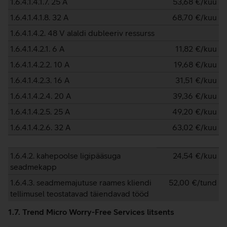
1.6.4.1.4.1.7. 25 A
53,68
€/kuu
1.6.4.1.4.1.8. 32 A
68,70
€/kuu
1.6.4.1.4.2. 48 V alaldi dubleeriv ressurss
1.6.4.1.4.2.1. 6 A
11,82
€/kuu
1.6.4.1.4.2.2. 10 A
19,68
€/kuu
1.6.4.1.4.2.3. 16 A
31,51
€/kuu
1.6.4.1.4.2.4. 20 A
39,36
€/kuu
1.6.4.1.4.2.5. 25 A
49,20
€/kuu
1.6.4.1.4.2.6. 32 A
63,02
€/kuu
1.6.4.2. kahepoolse ligipääsuga
24,54
€/kuu
seadmekapp
1.6.4.3. seadmemajutuse raames kliendi
52,00
€/tund
tellimusel teostatavad täiendavad tööd
1.7. Trend Micro Worry-Free Services litsents