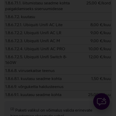
1.8.6.7.1.1. liitumistasu seadme kohta
25,00
€/kord
paigaldamiseks siseruumidesse
1.8.6.7.2. kuutasu
1.8.6.7.2.1. Ubiquiti Unifi AC Lite
8,00
€/kuu
1.8.6.7.2.2. Ubiquiti Unifi AC LR
9,00
€/kuu
1.8.6.7.2.3. Ubiquiti Unifi AC M
9,00
€/kuu
1.8.6.7.2.4. Ubiquiti Unifi AC PRO
10,00
€/kuu
1.8.6.7.2.5. Ubiquiti Unifi Switch 8-
12,00
€/kuu
160W
1.8.6.8. viirusekaitse teenus
1.8.6.8.1. kuutasu seadme kohta
1,50
€/kuu
1.8.6.9. võrguketta haldusteenus
1.8.6.9.1. kuutasu seadme kohta
25,00
€/kuu
(2)
Paketi valikul on võimalus valida erinevate
hinnastamise skeemide vahel.