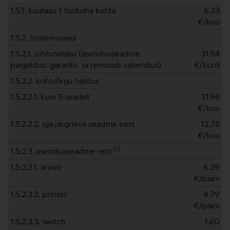
1.5.1. kuutasu 1 töökoha kohta
6,33
€/kuu
1.5.2. lisateenused
1.5.2.1. juhtumitasu (asendusseadme
31,94
paigaldus; garantii- ja remondi vahendus)
€/kord
1.5.2.2. kohtvõrgu haldus
1.5.2.2.1. kuni 5 seadet
31,94
€/kuu
1.5.2.2.2. iga järgneva seadme eest
12,78
€/kuu
(
1
)
1.5.2.3. asendusseadme rent
1.5.2.3.1. arvuti
6,39
€/päev
1.5.2.3.2. printer
4,79
€/päev
1.5.2.3.3. switch
1,60