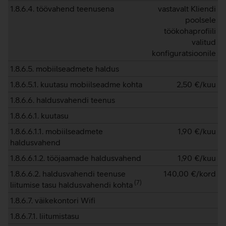
1.8.6.4. töövahend teenusena
vastavalt Kliendi
poolsele
töökohaprofiili
valitud
konfiguratsioonile
1.8.6.5. mobiilseadmete haldus
1.8.6.5.1. kuutasu mobiilseadme kohta
2,50
€/kuu
1.8.6.6. haldusvahendi teenus
1.8.6.6.1. kuutasu
1.8.6.6.1.1. mobiilseadmete
1,90
€/kuu
haldusvahend
1.8.6.6.1.2. tööjaamade haldusvahend
1,90
€/kuu
1.8.6.6.2. haldusvahendi teenuse
140,00
€/kord
(
7
)
liitumise tasu haldusvahendi kohta
1.8.6.7. väikekontori Wifi
1.8.6.7.1. liitumistasu