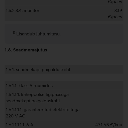
€/päev
1.5.2.3.4. monitor
3,19
€/päev
(1)
Lisandub juhtumitasu.
1.6. Seadmemajutus
1.6.1. seadmekapi paigalduskoht
1.6.1.1. klass A ruumides
1.6.1.1.1. kahepoolse ligipääsuga
seadmekapi paigalduskoht
1.6.1.1.1.1. garanteeritud elektritoitega
220 V AC
1.6.1.1.1.1.1. 6 A
471,65
€/kuu