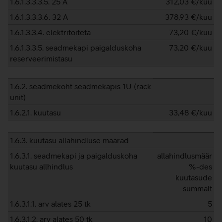
1.6.1.3.3.3.5. 25 A
312,03
€/kuu
1.6.1.3.3.3.6. 32 A
378,93
€/kuu
1.6.1.3.3.4. elektritoiteta
73,20
€/kuu
1.6.1.3.3.5. seadmekapi paigalduskoha
73,20
€/kuu
reserveerimistasu
1.6.2. seadmekoht seadmekapis 1U (rack
unit)
1.6.2.1. kuutasu
33,48
€/kuu
1.6.3. kuutasu allahindluse määrad
1.6.3.1. seadmekapi ja paigalduskoha
allahindlusmäär
kuutasu allhindlus
%-des
kuutasude
summalt
1.6.3.1.1. arv alates 25 tk
5
1.6.3.1.2. arv alates 50 tk
10