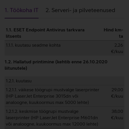
1. Töökoha IT
2. Serveri- ja pilveteenused
1.
1.1. ESET Endpoint Antivirus tarkvara
Hind km-
Töökoha
litsents
ta
IT
1.1.1. kuutasu seadme kohta
2,26
€/kuu
1.2. Hallatud printimine (kehtib enne 26.10.2020
liitunutele)
1.2.1. kuutasu
1.2.1.1. väikese töögrupi mustvalge laserprinter
29,00
(HP LaserJet Enterprise 3015dn või
€/kuu
analoogne, kuukoormus max 5000 lehte)
1.2.1.2. keskmise töögrupi mustvalge
38,00
laserprinter (HP LaserJet Enterprise M601dn
€/kuu
või analoogne, kuukoormus max 12000 lehte)