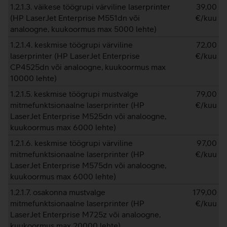
1.2.1.3. väikese töögrupi värviline laserprinter
39,00
(HP LaserJet Enterprise M551dn või
€/kuu
analoogne, kuukoormus max 5000 lehte)
1.2.1.4. keskmise töögrupi värviline
72,00
laserprinter (HP LaserJet Enterprise
€/kuu
CP4525dn või analoogne, kuukoormus max
10000 lehte)
1.2.1.5. keskmise töögrupi mustvalge
79,00
mitmefunktsionaalne laserprinter (HP
€/kuu
LaserJet Enterprise M525dn või analoogne,
kuukoormus max 6000 lehte)
1.2.1.6. keskmise töögrupi värviline
97,00
mitmefunktsionaalne laserprinter (HP
€/kuu
LaserJet Enterprise M575dn või analoogne,
kuukoormus max 6000 lehte)
1.2.1.7. osakonna mustvalge
179,00
mitmefunktsionaalne laserprinter (HP
€/kuu
LaserJet Enterprise M725z või analoogne,
kuukoormus max 20000 lehte)