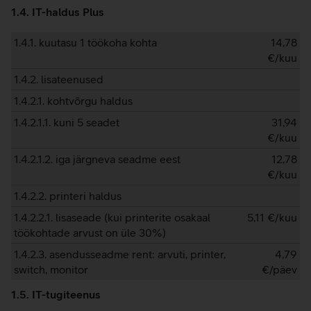
1.4. IT-haldus Plus
1.4.1. kuutasu 1 töökoha kohta
14,78
€/kuu
1.4.2. lisateenused
1.4.2.1. kohtvõrgu haldus
1.4.2.1.1. kuni 5 seadet
31,94
€/kuu
1.4.2.1.2. iga järgneva seadme eest
12,78
€/kuu
1.4.2.2. printeri haldus
1.4.2.2.1. lisaseade (kui printerite osakaal
5,11
€/kuu
töökohtade arvust on üle 30%)
1.4.2.3. asendusseadme rent: arvuti, printer,
4,79
switch, monitor
€/päev
1.5. IT-tugiteenus