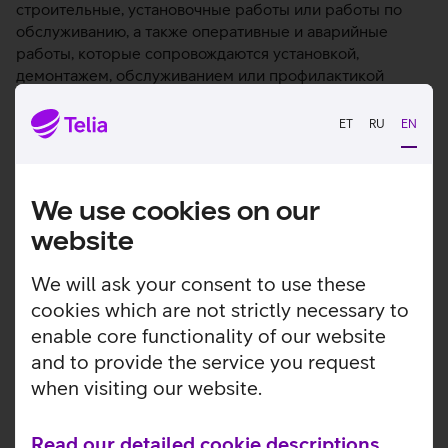
строительные, установочные работы или работы по
обслуживанию, а также оперативные и аварийные
работы, которые сопровождаются установкой,
демонтажем, обслуживанием или профилактикой
кабелей и оборудования вне аппаратного шкафа.
ET
RU
EN
Спрашивайте, обсудим и подберем подходящее для
Вашего оборудования место!
We use cookies on our
Услуги размещения
website
оборудования и цены
We will ask your consent to use these
cookies which are not strictly necessary to
enable core functionality of our website
and to provide the service you request
when visiting our website.
Read our detailed cookie descriptions