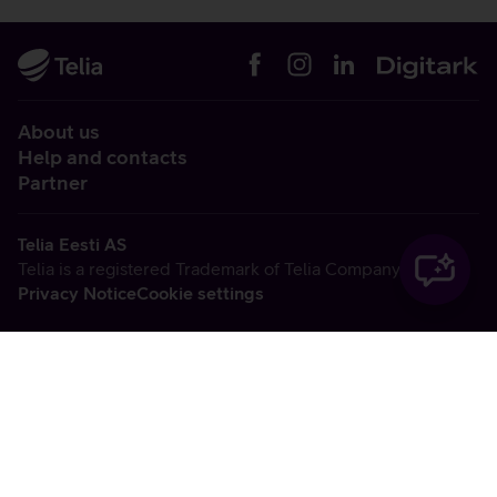
About us
Help and contacts
Partner
Telia Eesti AS
Telia is a registered Trademark of Telia Company AB
Privacy Notice
Cookie settings