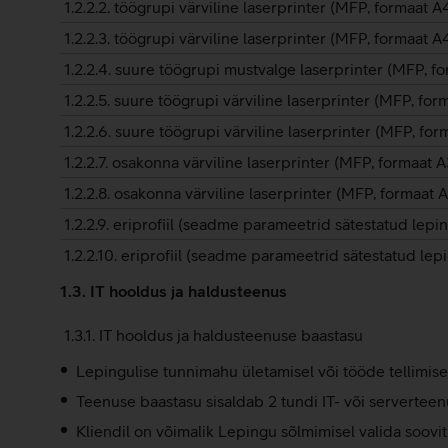
1.2.2.2. töögrupi värviline laserprinter (MFP, formaat 
1.2.2.3. töögrupi värviline laserprinter (MFP, formaat A
1.2.2.4. suure töögrupi mustvalge laserprinter (MFP, f
1.2.2.5. suure töögrupi värviline laserprinter (MFP, fo
1.2.2.6. suure töögrupi värviline laserprinter (MFP, fo
1.2.2.7. osakonna värviline laserprinter (MFP, formaat
1.2.2.8. osakonna värviline laserprinter (MFP, formaat 
1.2.2.9. eriprofiil (seadme parameetrid sätestatud lepi
1.2.2.10. eriprofiil (seadme parameetrid sätestatud lepi
1.3. IT hooldus ja haldusteenus
1.3.1. IT hooldus ja haldusteenuse baastasu
Lepingulise tunnimahu ületamisel või tööde tellimisel
Teenuse baastasu sisaldab 2 tundi IT- või serverteenu
Kliendil on võimalik Lepingu sõlmimisel valida soovi