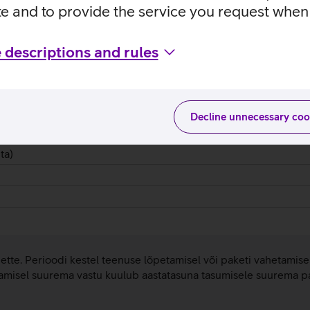
te and to provide the service you request when 
 descriptions and rules
(
3
)
asu
Decline unnecessary coo
ta)
ta)
 ette. Perioodi kestel teenuse lõpetamisel või paketi vahetamis
hetamisel suurema vastu kuulub aastatasuna tasumisele suurema 