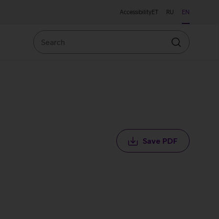
Accessibility
ET
RU
EN
Search
Search
Save PDF