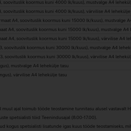
A4, soovituslik koormus kuni 4000 lk/kuus), mustvalge A4 lehekül
4, soovituslik koormus kuni 4000 lk/kuus), värvilise A4 lehekülje
ormaat A4, soovituslik koormus kuni 15000 lk/kuus), mustvalge A
rmaat A4, soovituslik koormus kuni 15000 lk/kuus), mustvalge A4 
rmaat A4, soovituslik koormus kuni 15000 lk/kuus), värvilise A4 le
 A3, soovituslik koormus kuni 30000 lk/kuus), mustvalge A4 lehek
A3, soovituslik koormus kuni 30000 lk/kuus), värvilise A4 lehekül
ngus), mustvalge A4 lehekülje tasu
ngus), värvilise A4 lehekülje tasu
 muul ajal toimub tööde teostamine tunnitasu alusel vastavalt Hi
ste spetsialisti töid Teenindusajal (8.00-17.00).
tud kogus spetsialisti lisatunde igas kuus tööde teostamiseks, m