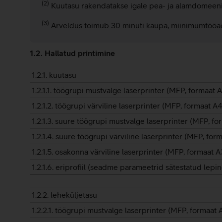
(2)
Kuutasu rakendatakse igale pea- ja alamdomeeni
(3)
Arveldus toimub 30 minuti kaupa, miinimumtööae
1.2. Hallatud printimine
1.2.1. kuutasu
1.2.1.1. töögrupi mustvalge laserprinter (MFP, formaat
1.2.1.2. töögrupi värviline laserprinter (MFP, formaat 
1.2.1.3. suure töögrupi mustvalge laserprinter (MFP, f
1.2.1.4. suure töögrupi värviline laserprinter (MFP, fo
1.2.1.5. osakonna värviline laserprinter (MFP, formaat 
1.2.1.6. eriprofiil (seadme parameetrid sätestatud lepi
1.2.2. leheküljetasu
1.2.2.1. töögrupi mustvalge laserprinter (MFP, formaat