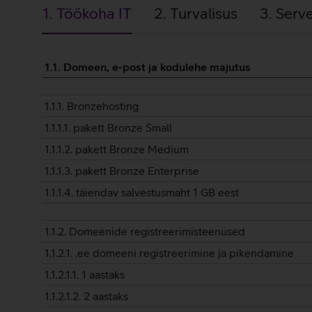
1. Töökoha IT
2. Turvalisus
3. Serve
1.
1.1. Domeen, e-post ja kodulehe majutus
Töökoha
1.1.1. Bronzehosting
IT
1.1.1.1. pakett Bronze Small
1.1.1.2. pakett Bronze Medium
1.1.1.3. pakett Bronze Enterprise
1.1.1.4. täiendav salvestusmaht 1 GB eest
1.1.2. Domeenide registreerimisteenused
1.1.2.1. .ee domeeni registreerimine ja pikendamine
1.1.2.1.1. 1 aastaks
1.1.2.1.2. 2 aastaks