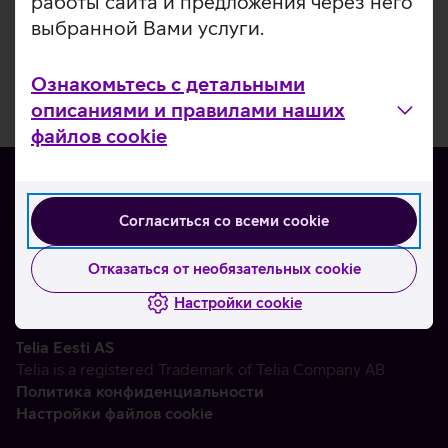
работы сайта и предложения через него
выбранной Вами услуги.
Ознакомьтесь с детальными
описаниями и правилами наших
файлов cookie
Согласиться со всеми cookie
О нас
Контакты
Отказаться от необязательных cookie
Партнерам
Настройки cookie
Telia Eesti AS
Telia is a registered Trademark of Telia Company AB
Политика конфиденциальности
Настройки файлов cookie