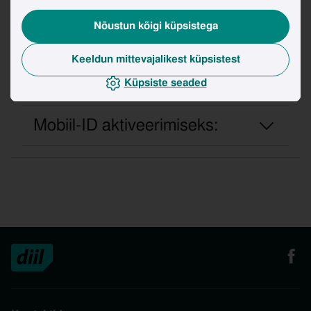
teavitame sind SMSiga
Nõustun kõigi küpsistega
Kui oled uue SIM-kaardi kätte
Keeldun mittevajalikest küpsistest
saanud, vormista
Küpsiste seaded
kaardivahetus:
Mobiil-ID aktiveerimiseks: