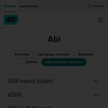
Liigu edasi põhisisu juurde
Ligipääsetavus
Sisenen
Koduleht
Iseteenindus
Menü
Abi
Arveldus
Lepinguga seonduv
Seadmed
Üldinfo
SIM-kaardiga seonduv
SIM-kaardi tüübid
eSIM