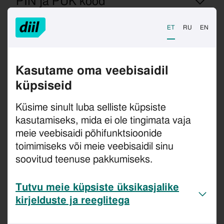
PIN ja PUK kood
SIM-kaardi toimingud kadumise
ET
RU
EN
või varguse korral
Kasutame oma veebisaidil
Mobiil-ID teenuse tellimine
küpsiseid
Mobiil-ID teenuse lõpetamine
Küsime sinult luba selliste küpsiste
kasutamiseks, mida ei ole tingimata vaja
Mobiil-ID aegub/on aegunud,
meie veebisaidi põhifunktsioonide
kuidas teenust jätkata
toimimiseks või meie veebisaidil sinu
soovitud teenuse pakkumiseks.
Mis saab kui sertifikaadid
aeguvad?
Tutvu meie küpsiste üksikasjalike
kirjelduste ja reeglitega
Sertifikaatide aegumisest