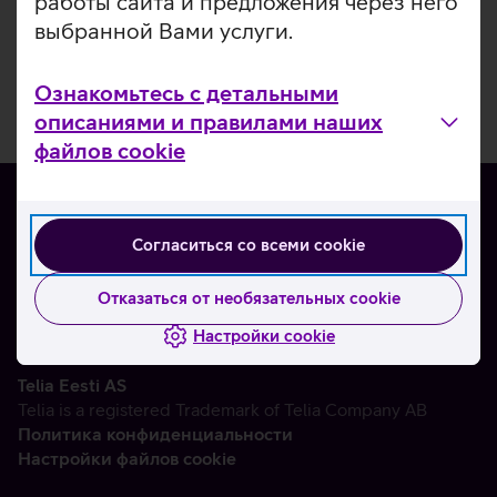
работы сайта и предложения через него
выбранной Вами услуги.
Ознакомьтесь с детальными
описаниями и правилами наших
файлов cookie
Согласиться со всеми cookie
О нас
Контакты
Отказаться от необязательных cookie
Партнерам
Настройки cookie
Telia Eesti AS
Telia is a registered Trademark of Telia Company AB
Политика конфиденциальности
Настройки файлов cookie