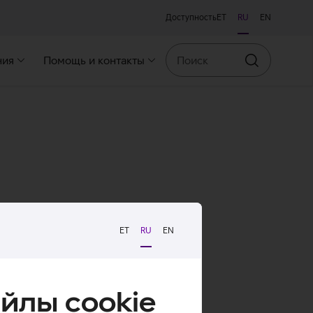
Доступность
ET
RU
EN
Поиск
ния
Помощь и контакты
Искать
ET
RU
EN
йлы cookie