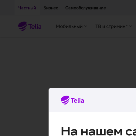
Двигаться дальше к основному контенту
Доступность
Частный
Бизнес
Самообслуживание
Мобильный
ТВ и стриминг
На нашем с