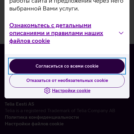
работы сайта и предложения через него
выбранной Вами услуги.
Ознакомьтесь с детальными
описаниями и правилами наших
файлов cookie
Согласиться со всеми cookie
О нас
Контакты
Отказаться от необязательных cookie
Партнерам
Настройки cookie
Telia Eesti AS
Telia is a registered Trademark of Telia Company AB
Политика конфиденциальности
Настройки файлов cookie