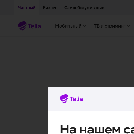
Двигаться дальше к основному контенту
Доступность
Частный
Бизнес
Самообслуживание
Мобильный
ТВ и стриминг
На нашем с