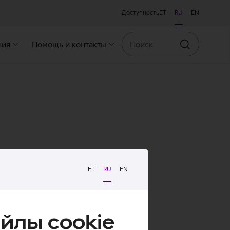
Доступность
ET
RU
EN
Поиск
ния
Помощь и контакты
Искать
ET
RU
EN
йлы cookie