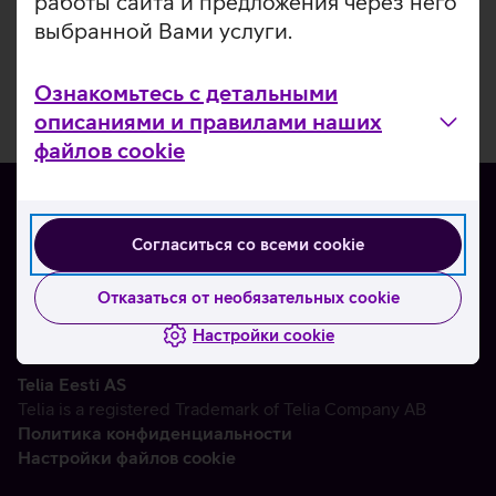
работы сайта и предложения через него
выбранной Вами услуги.
Ознакомьтесь с детальными
описаниями и правилами наших
файлов cookie
Согласиться со всеми cookie
О нас
Контакты
Отказаться от необязательных cookie
Партнерам
Настройки cookie
Telia Eesti AS
Telia is a registered Trademark of Telia Company AB
Политика конфиденциальности
Настройки файлов cookie