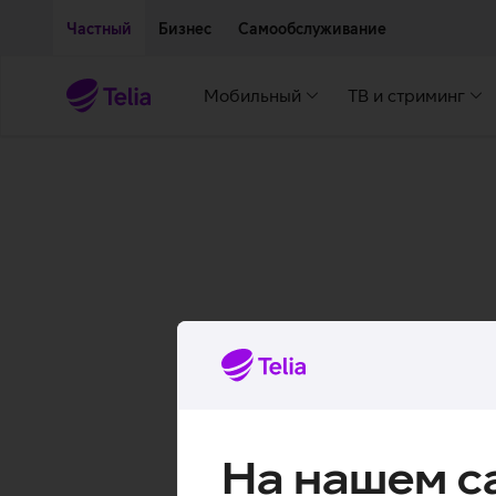
Двигаться дальше к основному контенту
Доступность
Частный
Бизнес
Самообслуживание
Мобильный
ТВ и стриминг
На нашем с