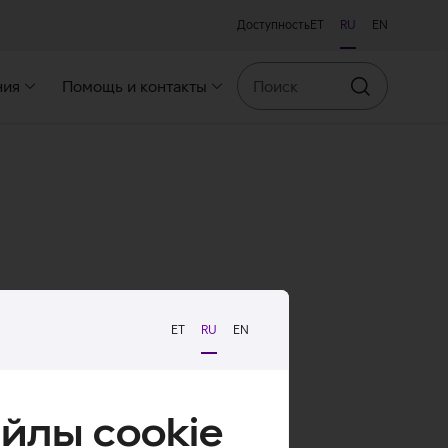
Доступность
ET
RU
EN
Поиск
ния
Помощь и контакты
Искать
ET
RU
EN
йлы cookie