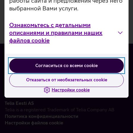
работы сайта и предложения через него
выбранной Вами услуги.
Ознакомьтесь с детальными
описаниями и правилами наших
файлов cookie
Согласиться со всеми cookie
О нас
Контакты
Отказаться от необязательных cookie
Партнерам
Настройки cookie
Telia Eesti AS
Telia is a registered Trademark of Telia Company AB
Политика конфиденциальности
Настройки файлов cookie