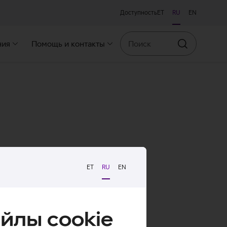
Доступность
ET
RU
EN
Поиск
ния
Помощь и контакты
Искать
ET
RU
EN
йлы cookie