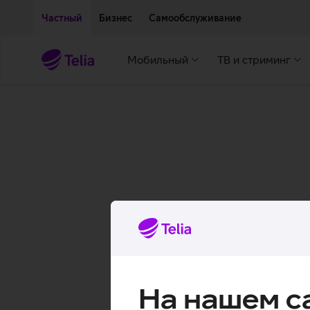
Двигаться дальше к основному контенту
Доступность
Частный
Бизнес
Самообслуживание
Мобильный
ТВ и стриминг
На нашем с