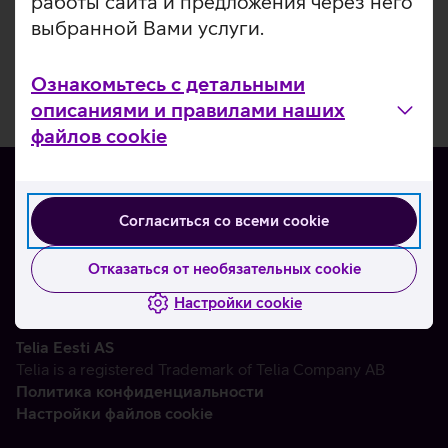
работы сайта и предложения через него
выбранной Вами услуги.
Ознакомьтесь с детальными
описаниями и правилами наших
файлов cookie
Согласиться со всеми cookie
О нас
Контакты
Отказаться от необязательных cookie
Партнерам
Настройки cookie
Telia Eesti AS
Telia is a registered Trademark of Telia Company AB
Политика конфиденциальности
Настройки файлов cookie