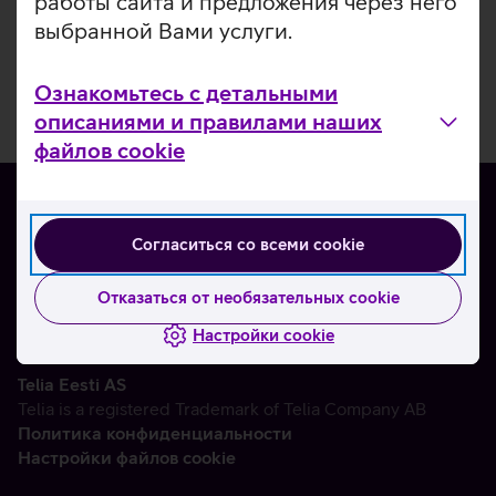
работы сайта и предложения через него
выбранной Вами услуги.
Ознакомьтесь с детальными
описаниями и правилами наших
файлов cookie
Согласиться со всеми cookie
О нас
Контакты
Отказаться от необязательных cookie
Партнерам
Настройки cookie
Telia Eesti AS
Telia is a registered Trademark of Telia Company AB
Политика конфиденциальности
Настройки файлов cookie