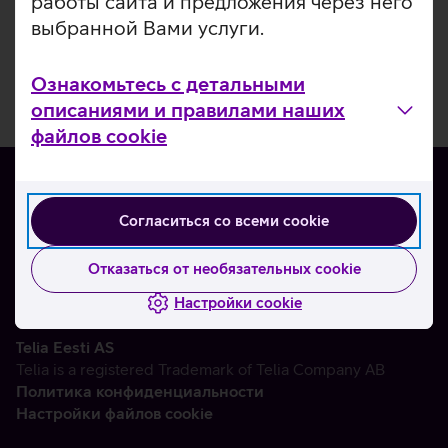
работы сайта и предложения через него
выбранной Вами услуги.
Ознакомьтесь с детальными
описаниями и правилами наших
файлов cookie
Согласиться со всеми cookie
О нас
Контакты
Отказаться от необязательных cookie
Партнерам
Настройки cookie
Telia Eesti AS
Telia is a registered Trademark of Telia Company AB
Политика конфиденциальности
Настройки файлов cookie