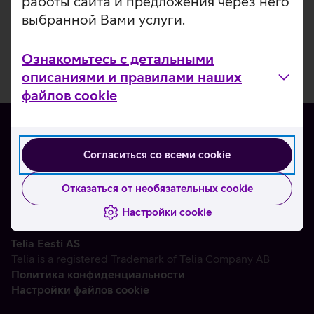
работы сайта и предложения через него
выбранной Вами услуги.
Ознакомьтесь с детальными
описаниями и правилами наших
файлов cookie
Согласиться со всеми cookie
О нас
Контакты
Отказаться от необязательных cookie
Партнерам
Настройки cookie
Telia Eesti AS
Telia is a registered Trademark of Telia Company AB
Политика конфиденциальности
Настройки файлов cookie