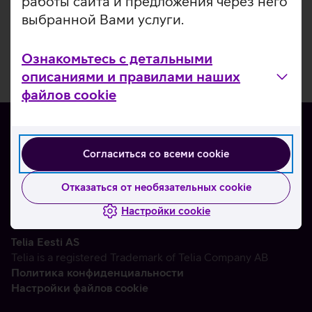
работы сайта и предложения через него
выбранной Вами услуги.
Ознакомьтесь с детальными
описаниями и правилами наших
файлов cookie
Согласиться со всеми cookie
О нас
Контакты
Отказаться от необязательных cookie
Партнерам
Настройки cookie
Telia Eesti AS
Telia is a registered Trademark of Telia Company AB
Политика конфиденциальности
Настройки файлов cookie