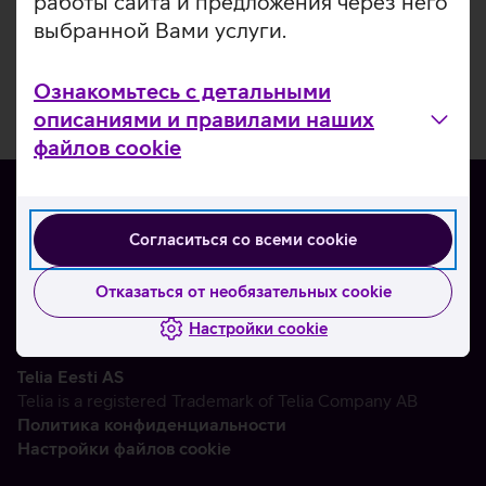
работы сайта и предложения через него
выбранной Вами услуги.
Ознакомьтесь с детальными
описаниями и правилами наших
файлов cookie
Согласиться со всеми cookie
О нас
Контакты
Отказаться от необязательных cookie
Партнерам
Настройки cookie
Telia Eesti AS
Telia is a registered Trademark of Telia Company AB
Политика конфиденциальности
Настройки файлов cookie