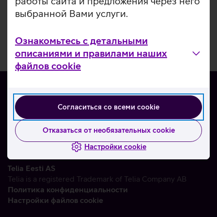
работы сайта и предложения через него
выбранной Вами услуги.
Ознакомьтесь с детальными
описаниями и правилами наших
файлов cookie
Согласиться со всеми cookie
О нас
Контакты
Отказаться от необязательных cookie
Партнерам
Настройки cookie
Telia Eesti AS
Telia is a registered Trademark of Telia Company AB
Политика конфиденциальности
Настройки файлов cookie