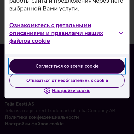
работы сайта и предложения через него
выбранной Вами услуги.
Ознакомьтесь с детальными
описаниями и правилами наших
файлов cookie
Согласиться со всеми cookie
О нас
Контакты
Отказаться от необязательных cookie
Партнерам
Настройки cookie
Telia Eesti AS
Telia is a registered Trademark of Telia Company AB
Политика конфиденциальности
Настройки файлов cookie