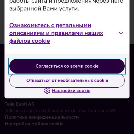
работы сайта и предложения через него
выбранной Вами услуги.
Ознакомьтесь с детальными
описаниями и правилами наших
файлов cookie
Согласиться со всеми cookie
О нас
Контакты
Отказаться от необязательных cookie
Партнерам
Настройки cookie
Telia Eesti AS
Telia is a registered Trademark of Telia Company AB
Политика конфиденциальности
Настройки файлов cookie