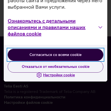
работы сайта и предложения через него
выбранной Вами услуги.
Ознакомьтесь с детальными
описаниями и правилами наших
файлов cookie
Согласиться со всеми cookie
О нас
Контакты
Отказаться от необязательных cookie
Партнерам
Настройки cookie
Telia Eesti AS
Telia is a registered Trademark of Telia Company AB
Политика конфиденциальности
Настройки файлов cookie