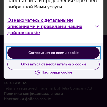
работы сайта и предложения через него
выбранной Вами услуги.
Ознакомьтесь с детальными
описаниями и правилами наших
файлов cookie
Согласиться со всеми cookie
О нас
Контакты
Отказаться от необязательных cookie
Партнерам
Настройки cookie
Telia Eesti AS
Telia is a registered Trademark of Telia Company AB
Политика конфиденциальности
Настройки файлов cookie