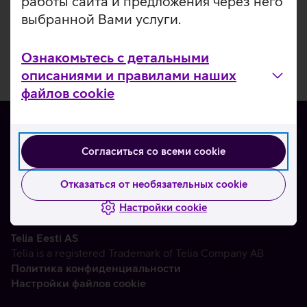
работы сайта и предложения через него
выбранной Вами услуги.
Ознакомьтесь с детальными
описаниями и правилами наших
файлов cookie
Согласиться со всеми cookie
О нас
Контакты
Отказаться от необязательных cookie
Партнерам
Настройки cookie
Telia Eesti AS
Telia is a registered Trademark of Telia Company AB
Политика конфиденциальности
Настройки файлов cookie