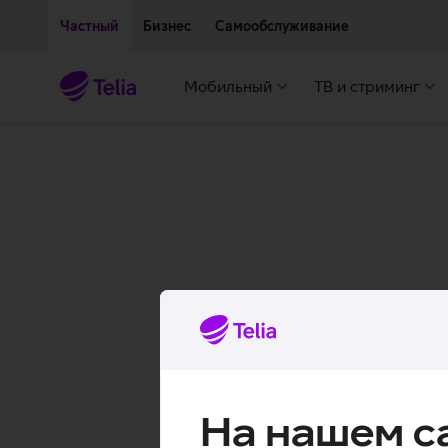
Двигаться дальше к основному контенту
Доступность
Частный
Бизнес
Самообслуживание
Мобильный
ТВ и стриминг
На нашем с