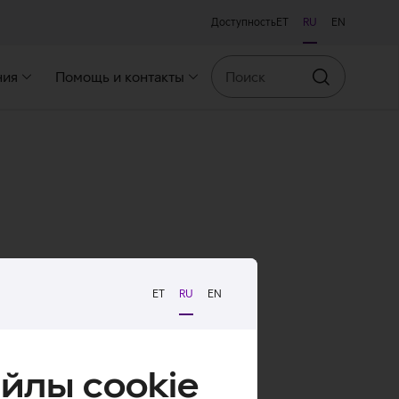
Доступность
ET
RU
EN
Поиск
ния
Помощь и контакты
Искать
ET
RU
EN
йлы cookie