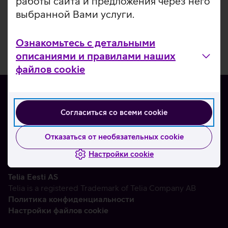
работы сайта и предложения через него
выбранной Вами услуги.
Ознакомьтесь с детальными
описаниями и правилами наших
файлов cookie
Согласиться со всеми cookie
О нас
Контакты
Отказаться от необязательных cookie
Партнерам
Настройки cookie
Telia Eesti AS
Telia is a registered Trademark of Telia Company AB
Политика конфиденциальности
Настройки файлов cookie