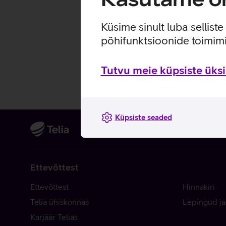
Küsime sinult luba sellist
põhifunktsioonide toimimi
Tutvu meie küpsiste üksik
Küpsiste seaded
Ettevõttest
Ettevõttest
Hinnakiri
Telia ühiskonnas
Lepingud ja
Karjäär Telias