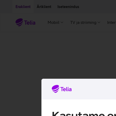
Liigu edasi põhisisu juurde
Ligipääsetavus
Eraklient
Äriklient
Iseteenindus
Mobiil
TV ja striiming
Inte
Kasutame om