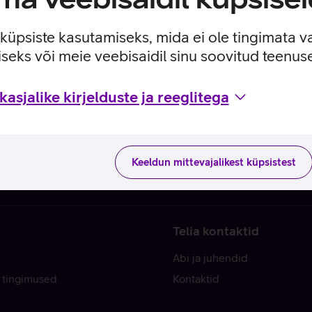
e küpsiste kasutamiseks, mida ei ole tingimata v
seks või meie veebisaidil sinu soovitud teenu
asjalike kirjelduste ja reeglitega
Keeldun mittevajalikest küpsistest
Telia kontaktid
Abi ja juhendid
 tingimused
Kontaktid