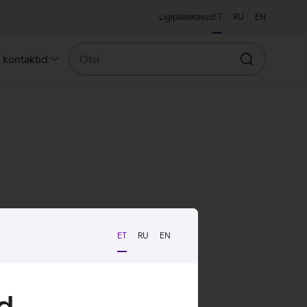
Ligipääsetavus
ET
RU
EN
Otsi
a kontaktid
Otsin
ET
RU
EN
d