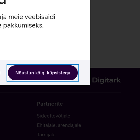
aja meie veebisaidi
se pakkumiseks.
Nõustun kõigi küpsistega
Partnerile
Sideettevõtjale
Ehitajale, arendajale
Tarnijale