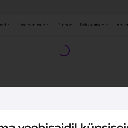
rnet
Lisateenused
E-pood
Pakkumised
Abi j
a veebisaidil küpsisei