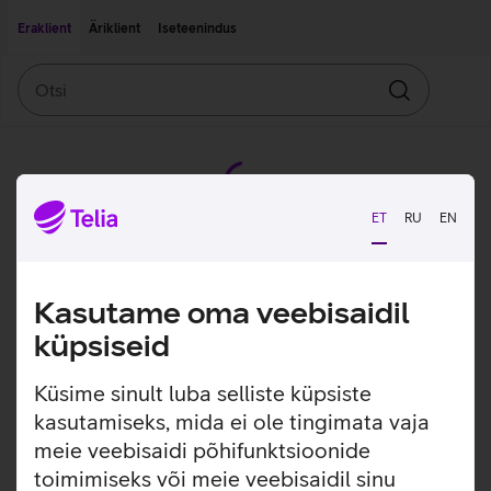
Liigu edasi põhisisu juurde
Ligipääsetavus
Eraklient
Äriklient
Iseteenindus
Otsi
Otsin
ET
RU
EN
Kasutame oma veebisaidil
küpsiseid
Küsime sinult luba selliste küpsiste
kasutamiseks, mida ei ole tingimata vaja
meie veebisaidi põhifunktsioonide
toimimiseks või meie veebisaidil sinu