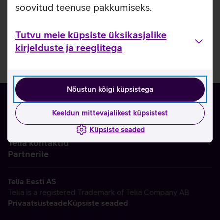
soovitud teenuse pakkumiseks.
Tutvu meie küpsiste üksikasjalike
kirjelduste ja reeglitega
Nõustun kõigi küpsistega
Keeldun mittevajalikest küpsistest
Küpsiste seaded
Ettevõttest
Telia kontaktid
Partnerile
Telia Eesti AS
Telia is a registered Trademark of Telia Company AB
Privaatsusteade
Küpsiste seaded