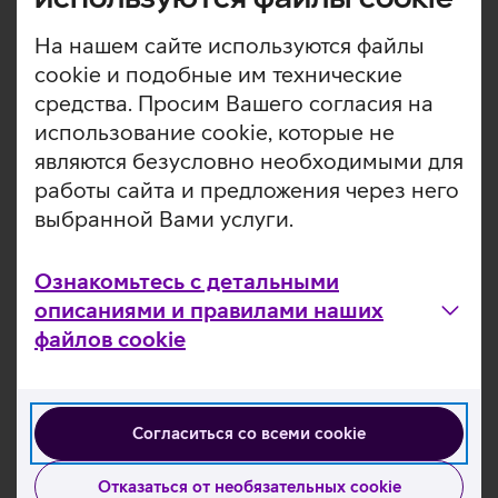
смотрят самые популярные кино и сериалы мирового
уровня.
На нашем сайте используются файлы
cookie и подобные им технические
База клиентов кабельного интернет-соединения Telia
средства. Просим Вашего согласия на
также выросла, достигнув к концу 2018 года 242 000
пользователей.
использование cookie, которые не
являются безусловно необходимыми для
Telia Eesti – ведущее эстонское предприятие в сфере
работы сайта и предложения через него
ИТ и телекоммуникаций, обеспечивающее рабочими
выбранной Вами услуги.
местами 1800 человек.
Ознакомьтесь с детальными
Ознакомьтесь с другими новостями
описаниями и правилами наших
файлов cookie
Согласиться со всеми cookie
Отказаться от необязательных cookie