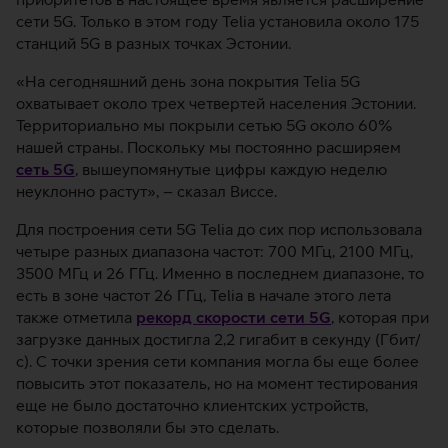
сети 5G. Только в этом году Telia установила около 175
станций 5G в разных точках Эстонии.
«На сегодняшний день зона покрытия Telia 5G
охватывает около трех четвертей населения Эстонии.
Территориально мы покрыли сетью 5G около 60%
нашей страны. Поскольку мы постоянно расширяем
сеть 5G
, вышеупомянутые цифры каждую неделю
неуклонно растут», – сказал Виссе.
Для построения сети 5G Telia до сих пор использовала
четыре разных диапазона частот: 700 МГц, 2100 МГц,
3500 МГц и 26 ГГц. Именно в последнем диапазоне, то
есть в зоне частот 26 ГГц, Telia в начале этого лета
также отметила
рекорд скорости сети 5G
, которая при
загрузке данных достигла 2,2 гигабит в секунду (Гбит/
с). С точки зрения сети компания могла бы еще более
повысить этот показатель, но на момент тестирования
еще не было достаточно клиентских устройств,
которые позволяли бы это сделать.