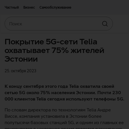
Двигаться дальше к основному контенту
Доступность
Частный
Бизнес
Самообслуживание
Поиск
Искать
Покрытие 5G-сети Telia
охватывает 75% жителей
Эстонии
25. октября 2023
К концу сентября этого года Telia охватила своей
сетью 5G около 75% населения Эстонии. Почти 230
000 клиентов Telia сегодня используют телефоны 5G.
По словам директора по технологиям Telia Андре
Виссе, компания установила в Эстонии более
полутысячи базовых станций 5G, и одним из главных ее
приоритетов в настоящее время является расширение