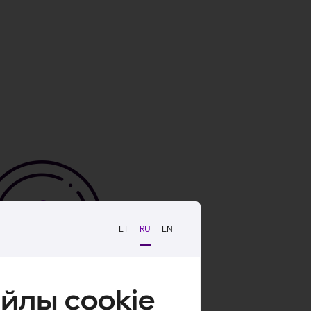
ET
RU
EN
йлы cookie