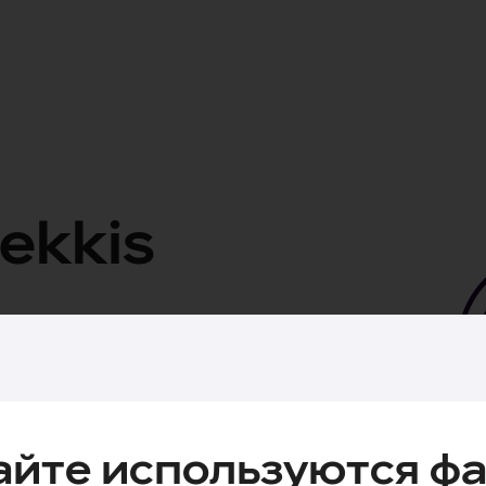
ekkis
nduse numbril.
айте используются фа