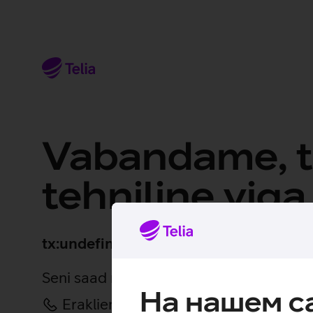
Vabandame, t
tehniline viga
tx:undefined:ut:null
Seni saad meiega ühendust klienditeeni
На нашем с
Eraklient – 123