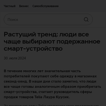
Двигаться дальше к основному контенту
Доступность
Частный
Бизнес
Самообслуживание
Поиск
Искать
Растущий тренд: люди все
чаще выбирают подержанное
смарт-устройство
30. июля 2024
В течение многих лет значительная часть
потребителей покупают себе одежду в магазинах
секонд-хенд. В наши дни стало заметно, что люди
все чаще готовы аналогичным образом приобретать
смарт-устройства, считает руководитель сферы
продаж товаров Telia Лаура Куусик.
За последние годы Telia увеличила свое предложение