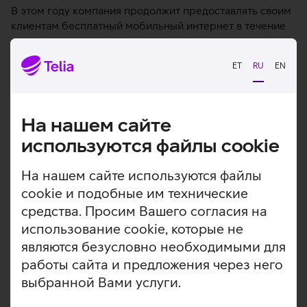
В этом году компания продолжит предоставлять своим
клиентам бесплатный мобильный интернет в течение
грозового периода.
ET
RU
EN
Как самому защитить свою домашнюю электронику
от грозы?
На нашем сайте
Выньте провода и кабели из розеток
используются файлы cookie
Услышав раскаты грома или надолго уезжая из дома,
стоит отключить домашнюю электронику от
На нашем сайте используются файлы
электросети. Также следует вынуть из розеток
cookie и подобные им технические
интернет-кабель и другие антенные кабели. Важно
отключить их именно от настенной розетки, а не от
средства. Просим Вашего согласия на
устройства, так как удар молнии по-прежнему может
использование cookie, которые не
повредить кабели в розетке.
являются безусловно необходимыми для
Обеспечьте защиту от скачков напряжения
работы сайта и предложения через него
Сетевые фильтры защищают от перенапряжения, к
выбранной Вами услуги.
ним можно подключить несколько устройств