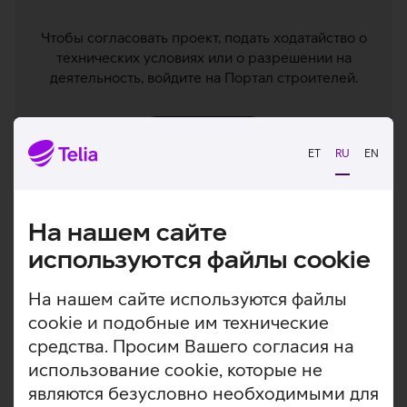
Чтобы согласовать проект, подать ходатайство о
технических условиях или о разрешении на
деятельность, войдите на Портал строителей.
Войти
ET
RU
EN
Заказ услуги
На нашем сайте
используются файлы cookie
Как добавить ходатайство
На нашем сайте используются файлы
cookie и подобные им технические
Специалисты, согласующие
средства. Просим Вашего согласия на
проекты
использование cookie, которые не
являются безусловно необходимыми для