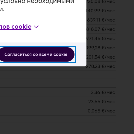
безусловно необходимыми
230,08
€/мес
и.
440,99
€/мес
639,11
€/мес
ов cookie
818,07
€/мес
971,45
€/мес
1099,28
€/мес
Согласиться со всеми cookie
1201,54
€/мес
1278,23
€/мес
2,36
€/мес
23,65
€/мес
0,065
€/мес