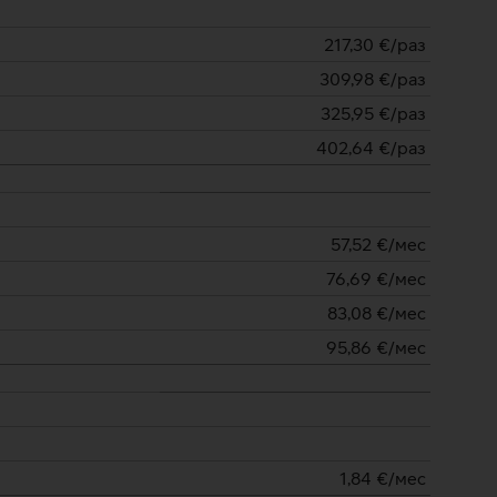
217,30
€/раз
309,98
€/раз
325,95
€/раз
402,64
€/раз
57,52
€/мес
76,69
€/мес
83,08
€/мес
95,86
€/мес
1,84
€/мес