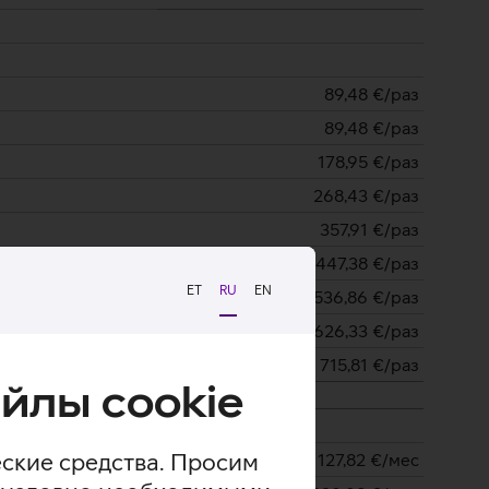
89,48
€/раз
89,48
€/раз
178,95
€/раз
268,43
€/раз
357,91
€/раз
447,38
€/раз
ET
RU
EN
536,86
€/раз
626,33
€/раз
715,81
€/раз
йлы cookie
еские средства. Просим
127,82
€/мес