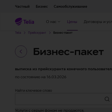
Двигаться дальше к основному контенту
Доступность
Частный
Бизнес
Самообслуживание
О нас
Цены
Договоры и ус
Telia
Прейскурант
Бизнес-пакет
Бизнес-пакет
Назад
выписка из прейскуранта конечного пользователя 
по состоянию на 16.03.2026
Найти ключевое слово
Ис
Услуги с серым фоном не продаются.