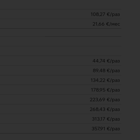
108,27
€/раз
21,66
€/мес
44,74
€/раз
89,48
€/раз
134,22
€/раз
178,95
€/раз
223,69
€/раз
268,43
€/раз
313,17
€/раз
357,91
€/раз