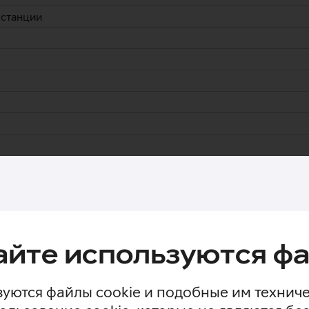
 станции
айте используются фа
ейс (шт.)
уются файлы cookie и подобные им технич