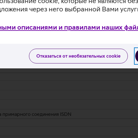
ользование cookie, которые не являются 
дложения через него выбранной Вами услуг
ными описаниями и правилами наших файл
Отказаться от необязательных cookie
ра примарного соединения ISDN