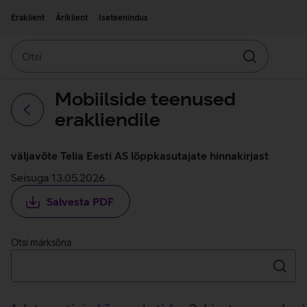
Liigu edasi põhisisu juurde
Ligipääsetavus
Eraklient
Äriklient
Iseteenindus
Otsi
Otsin
Mobiilside teenused
erakliendile
Tagasi
väljavõte Telia Eesti AS lõppkasutajate hinnakirjast
Seisuga 13.05.2026
Salvesta PDF
Otsi märksõna
Otsin