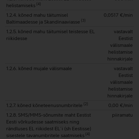
(
4
)
helistamiseks
1.2.4. kõned mahu täitumisel
0,0517
€/min
(
3
)
Baltimaadesse ja Skandinaaviasse
1.2.5. kõned mahu täitumisel teistesse EL
vastavalt
riikidesse
Eestist
välismaale
helistamise
hinnakirjale
1.2.6. kõned mujale välismaale
vastavalt
Eestist
välismaale
helistamise
hinnakirjale
(
2
)
1.2.7. kõned kõneteenusnumbritele
0,00
€/min
1.2.8. SMS/MMS-sõnumite maht Eestist
piiramatu
Eesti võrkudesse saatmiseks ning
rändluses EL riikidest EL´i (sh Eestisse)
(
4
)
sisestele tavanumbritele saatmiseks