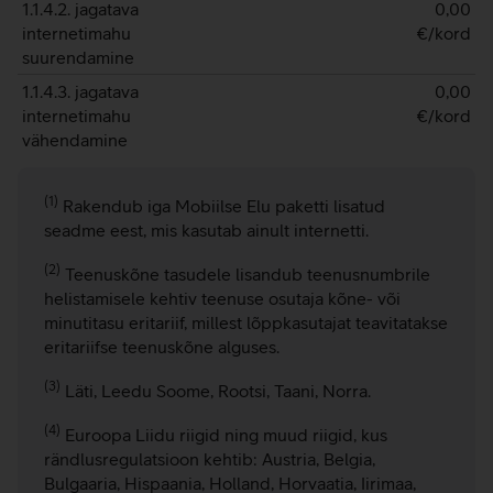
1.1.4.2. jagatava
0,00
internetimahu
€/kord
suurendamine
1.1.4.3. jagatava
0,00
internetimahu
€/kord
vähendamine
(1)
Rakendub iga Mobiilse Elu paketti lisatud
seadme eest, mis kasutab ainult internetti.
(2)
Teenuskõne tasudele lisandub teenusnumbrile
helistamisele kehtiv teenuse osutaja kõne- või
minutitasu eritariif, millest lõppkasutajat teavitatakse
eritariifse teenuskõne alguses.
(3)
Läti, Leedu Soome, Rootsi, Taani, Norra.
(4)
Euroopa Liidu riigid ning muud riigid, kus
rändlusregulatsioon kehtib: Austria, Belgia,
Bulgaaria, Hispaania, Holland, Horvaatia, Iirimaa,