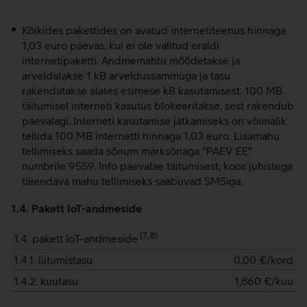
Kõikides pakettides on avatud internetiteenus hinnaga
1,03 euro päevas, kui ei ole valitud eraldi
internetipaketti. Andmemahtu mõõdetakse ja
arveldatakse 1 kB arveldussammuga ja tasu
rakendatakse alates esimese kB kasutamisest. 100 MB
täitumisel interneti kasutus blokeeritakse, sest rakendub
päevalagi. Interneti kasutamise jätkamiseks on võimalik
tellida 100 MB internetti hinnaga 1,03 euro. Lisamahu
tellimiseks saada sõnum märksõnaga "PAEV EE"
numbrile 9559. Info päevalae täitumisest, koos juhistega
täiendava mahu tellimiseks saabuvad SMSiga.
1.4. Pakett IoT-andmeside
(
7, 8
)
1.4. pakett IoT-andmeside
1.4.1. liitumistasu
0,00
€/kord
1.4.2. kuutasu
1,860
€/kuu