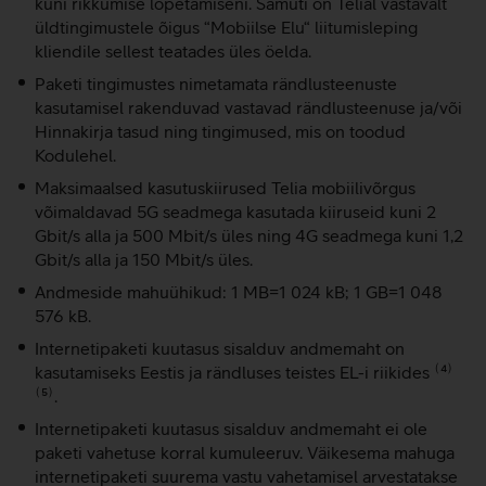
kuni rikkumise lõpetamiseni. Samuti on Telial vastavalt
üldtingimustele õigus “Mobiilse Elu“ liitumisleping
kliendile sellest teatades üles öelda.
Paketi tingimustes nimetamata rändlusteenuste
kasutamisel rakenduvad vastavad rändlusteenuse ja/või
Hinnakirja tasud ning tingimused, mis on toodud
Kodulehel.
Maksimaalsed kasutuskiirused Telia mobiilivõrgus
võimaldavad 5G seadmega kasutada kiiruseid kuni 2
Gbit/s alla ja 500 Mbit/s üles ning 4G seadmega kuni 1,2
Gbit/s alla ja 150 Mbit/s üles.
Andmeside mahuühikud: 1 MB=1 024 kB; 1 GB=1 048
576 kB.
Internetipaketi kuutasus sisalduv andmemaht on
kasutamiseks Eestis ja rändluses teistes EL-i riikides ⁽⁴⁾
⁽⁵⁾.
Internetipaketi kuutasus sisalduv andmemaht ei ole
paketi vahetuse korral kumuleeruv. Väikesema mahuga
internetipaketi suurema vastu vahetamisel arvestatakse