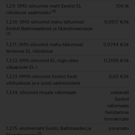
1.2.9. SMS-sõnumite maht Eestist EL
100 tk
(
4
)
riikidesse saatmiseks
1.2.10. SMS-sõnumid mahu täitumisel
0,0517
€/tk
Eestist Baltimaadesse ja Skandinaaviasse
(
3
)
1.2.11. SMS-sõnumid mahu täitumisel
0,0744
€/tk
teistesse EL riikidesse
1.2.12. SMS-sõnumid EL riigis olles
0,3100
€/tk
väljapoole EL-i
1.2.13. MMS-sõnumid Eestist Eesti
0,00
€/tk
võrkudesse ja e-posti aadressidele
1.2.14. sõnumid mujale välismaale
vastavalt
Eestist
välismaale
helistamise
hinnakirjale
1.2.15. andmemaht Eestis, Baltimaades ja
piiramatu
(
3
)
Skandinaavias