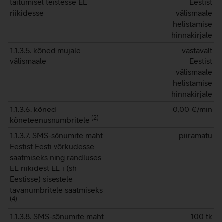
täitumisel teistesse EL
Eestist
riikidesse
välismaale
helistamise
hinnakirjale
1.1.3.5. kõned mujale
vastavalt
välismaale
Eestist
välismaale
helistamise
hinnakirjale
1.1.3.6. kõned
0,00
€/min
(
2
)
kõneteenusnumbritele
1.1.3.7. SMS-sõnumite maht
piiramatu
Eestist Eesti võrkudesse
saatmiseks ning rändluses
EL riikidest EL´i (sh
Eestisse) sisestele
tavanumbritele saatmiseks
(
4
)
1.1.3.8. SMS-sõnumite maht
100 tk