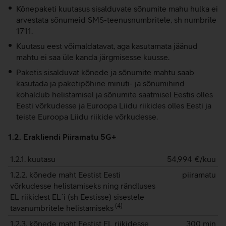
Kõnepaketi kuutasus sisalduvate sõnumite mahu hulka ei
arvestata sõnumeid SMS-teenusnumbritele, sh numbrile
1711.
Kuutasu eest võimaldatavat, aga kasutamata jäänud
mahtu ei saa üle kanda järgmisesse kuusse.
Paketis sisalduvat kõnede ja sõnumite mahtu saab
kasutada ja paketipõhine minuti- ja sõnumihind
kohaldub helistamisel ja sõnumite saatmisel Eestis olles
Eesti võrkudesse ja Euroopa Liidu riikides olles Eesti ja
teiste Euroopa Liidu riikide võrkudesse.
1.2. Erakliendi Piiramatu 5G+
1.2.1. kuutasu
54,994
€/kuu
1.2.2. kõnede maht Eestist Eesti
piiramatu
võrkudesse helistamiseks ning rändluses
EL riikidest EL´i (sh Eestisse) sisestele
(
4
)
tavanumbritele helistamiseks
1.2.3. kõnede maht Eestist EL riikidesse
300 min