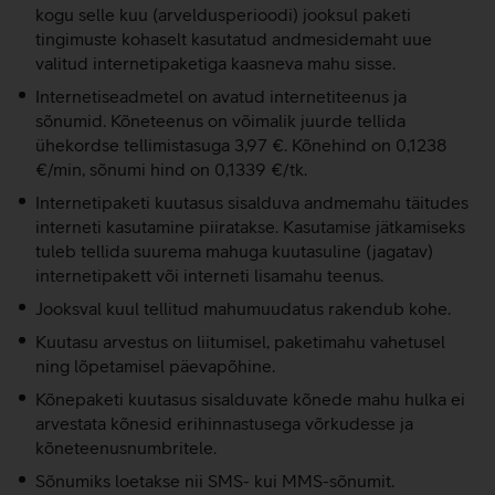
kogu selle kuu (arveldusperioodi) jooksul paketi
tingimuste kohaselt kasutatud andmesidemaht uue
valitud internetipaketiga kaasneva mahu sisse.
Internetiseadmetel on avatud internetiteenus ja
sõnumid. Kõneteenus on võimalik juurde tellida
ühekordse tellimistasuga 3,97 €. Kõnehind on 0,1238
€/min, sõnumi hind on 0,1339 €/tk.
Internetipaketi kuutasus sisalduva andmemahu täitudes
interneti kasutamine piiratakse. Kasutamise jätkamiseks
tuleb tellida suurema mahuga kuutasuline (jagatav)
internetipakett või interneti lisamahu teenus.
Jooksval kuul tellitud mahumuudatus rakendub kohe.
Kuutasu arvestus on liitumisel, paketimahu vahetusel
ning lõpetamisel päevapõhine.
Kõnepaketi kuutasus sisalduvate kõnede mahu hulka ei
arvestata kõnesid erihinnastusega võrkudesse ja
kõneteenusnumbritele.
Sõnumiks loetakse nii SMS- kui MMS-sõnumit.