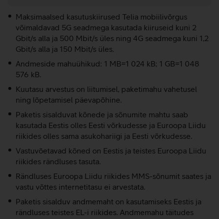
Maksimaalsed kasutuskiirused Telia mobiilivõrgus
võimaldavad 5G seadmega kasutada kiiruseid kuni 2
Gbit/s alla ja 500 Mbit/s üles ning 4G seadmega kuni 1,2
Gbit/s alla ja 150 Mbit/s üles.
Andmeside mahuühikud: 1 MB=1 024 kB; 1 GB=1 048
576 kB.
Kuutasu arvestus on liitumisel, paketimahu vahetusel
ning lõpetamisel päevapõhine.
Paketis sisalduvat kõnede ja sõnumite mahtu saab
kasutada Eestis olles Eesti võrkudesse ja Euroopa Liidu
riikides olles sama asukohariigi ja Eesti võrkudesse.
Vastuvõetavad kõned on Eestis ja teistes Euroopa Liidu
riikides rändluses tasuta.
Rändluses Euroopa Liidu riikides MMS-sõnumit saates ja
vastu võttes internetitasu ei arvestata.
Paketis sisalduv andmemaht on kasutamiseks Eestis ja
rändluses teistes EL-i riikides. Andmemahu täitudes