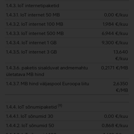
1.4.3. IoT internetipaketid
1.4.3.1. IoT internet 50 MB
0,00
€/kuu
1.4.3.2. IoT internet 100 MB
1,984
€/kuu
1.4.3.3. IoT internet 500 MB
6,944
€/kuu
1.4.3.4. IoT internet 1 GB
9,300
€/kuu
1.4.3.5. IoT internet 3 GB
13,640
€/kuu
1.4.3.6. paketis sisalduvat andmemahtu
0,2171
€/MB
ületatava MB hind
1.4.3.7. MB hind väljaspool Euroopa liitu
2,6350
€/MB
(
9
)
1.4.4. IoT sõnumipaketid
1.4.4.1. IoT sõnumid 30
0,00
€/kuu
1.4.4.2. IoT sõnumid 50
0,868
€/kuu