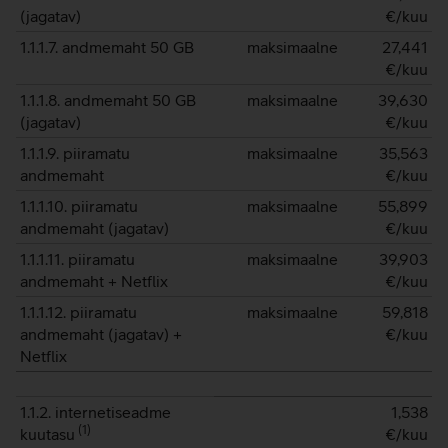
(jagatav)
€/kuu
1.1.1.7. andmemaht 50 GB
maksimaalne
27,441
€/kuu
1.1.1.8. andmemaht 50 GB
maksimaalne
39,630
(jagatav)
€/kuu
1.1.1.9. piiramatu
maksimaalne
35,563
andmemaht
€/kuu
1.1.1.10. piiramatu
maksimaalne
55,899
andmemaht (jagatav)
€/kuu
1.1.1.11. piiramatu
maksimaalne
39,903
andmemaht + Netflix
€/kuu
1.1.1.12. piiramatu
maksimaalne
59,818
andmemaht (jagatav) +
€/kuu
Netflix
1.1.2. internetiseadme
1,538
(
1
)
kuutasu
€/kuu