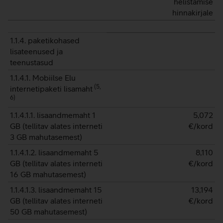
helistamise
hinnakirjale
1.1.4. paketikohased
lisateenused ja
teenustasud
1.1.4.1. Mobiilse Elu
(
5,
internetipaketi lisamaht
6
)
1.1.4.1.1. lisaandmemaht 1
5,072
GB (tellitav alates interneti
€/kord
3 GB mahutasemest)
1.1.4.1.2. lisaandmemaht 5
8,110
GB (tellitav alates interneti
€/kord
16 GB mahutasemest)
1.1.4.1.3. lisaandmemaht 15
13,194
GB (tellitav alates interneti
€/kord
50 GB mahutasemest)