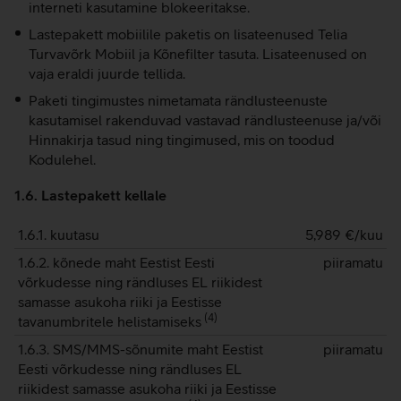
interneti kasutamine blokeeritakse.
Lastepakett mobiilile paketis on lisateenused Telia
Turvavõrk Mobiil ja Kõnefilter tasuta. Lisateenused on
vaja eraldi juurde tellida.
Paketi tingimustes nimetamata rändlusteenuste
kasutamisel rakenduvad vastavad rändlusteenuse ja/või
Hinnakirja tasud ning tingimused, mis on toodud
Kodulehel.
1.6. Lastepakett kellale
1.6.1. kuutasu
5,989
€/kuu
1.6.2. kõnede maht Eestist Eesti
piiramatu
võrkudesse ning rändluses EL riikidest
samasse asukoha riiki ja Eestisse
(
4
)
tavanumbritele helistamiseks
1.6.3. SMS/MMS-sõnumite maht Eestist
piiramatu
Eesti võrkudesse ning rändluses EL
riikidest samasse asukoha riiki ja Eestisse