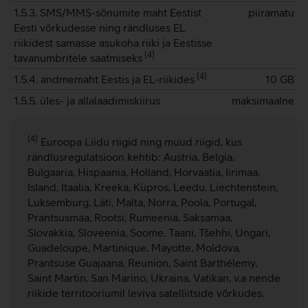
1.5.3. SMS/MMS-sõnumite maht Eestist
piiramatu
Eesti võrkudesse ning rändluses EL
riikidest samasse asukoha riiki ja Eestisse
(
4
)
tavanumbritele saatmiseks
(
4
)
1.5.4. andmemaht Eestis ja EL-riikides
10 GB
1.5.5. üles- ja allalaadimiskiirus
maksimaalne
(4)
Euroopa Liidu riigid ning muud riigid, kus
rändlusregulatsioon kehtib: Austria, Belgia,
Bulgaaria, Hispaania, Holland, Horvaatia, Iirimaa,
Island, Itaalia, Kreeka, Küpros, Leedu, Liechtenstein,
Luksemburg, Läti, Malta, Norra, Poola, Portugal,
Prantsusmaa, Rootsi, Rumeenia, Saksamaa,
Slovakkia, Sloveenia, Soome, Taani, Tšehhi, Ungari,
Guadeloupe, Martinique, Mayotte, Moldova,
Prantsuse Guajaana, Reunion, Saint Barthélemy,
Saint Martin, San Marino, Ukraina, Vatikan, v.a nende
riikide territooriumil leviva satelliitside võrkudes.