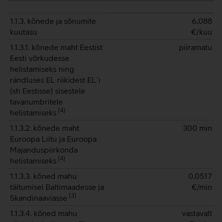
1.1.3. kõnede ja sõnumite
6,088
kuutasu
€/kuu
1.1.3.1. kõnede maht Eestist
piiramatu
Eesti võrkudesse
helistamiseks ning
rändluses EL riikidest EL´i
(sh Eestisse) sisestele
tavanumbritele
(
4
)
helistamiseks
1.1.3.2. kõnede maht
300 min
Euroopa Liitu ja Euroopa
Majanduspiirkonda
(
4
)
helistamiseks
1.1.3.3. kõned mahu
0,0517
täitumisel Baltimaadesse ja
€/min
(
3
)
Skandinaaviasse
1.1.3.4. kõned mahu
vastavalt