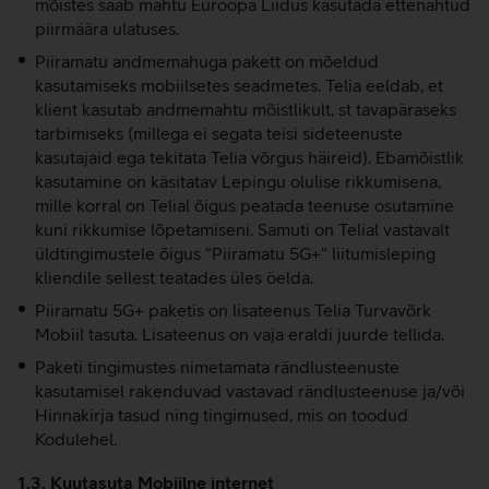
mõistes saab mahtu Euroopa Liidus kasutada ettenähtud
piirmäära ulatuses.
Piiramatu andmemahuga pakett on mõeldud
kasutamiseks mobiilsetes seadmetes. Telia eeldab, et
klient kasutab andmemahtu mõistlikult, st tavapäraseks
tarbimiseks (millega ei segata teisi sideteenuste
kasutajaid ega tekitata Telia võrgus häireid). Ebamõistlik
kasutamine on käsitatav Lepingu olulise rikkumisena,
mille korral on Telial õigus peatada teenuse osutamine
kuni rikkumise lõpetamiseni. Samuti on Telial vastavalt
üldtingimustele õigus “Piiramatu 5G+“ liitumisleping
kliendile sellest teatades üles öelda.
Piiramatu 5G+ paketis on lisateenus Telia Turvavõrk
Mobiil tasuta. Lisateenus on vaja eraldi juurde tellida.
Paketi tingimustes nimetamata rändlusteenuste
kasutamisel rakenduvad vastavad rändlusteenuse ja/või
Hinnakirja tasud ning tingimused, mis on toodud
Kodulehel.
1.3. Kuutasuta Mobiilne internet