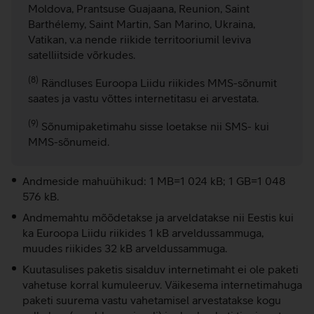
Moldova, Prantsuse Guajaana, Reunion, Saint
Barthélemy, Saint Martin, San Marino, Ukraina,
Vatikan, v.a nende riikide territooriumil leviva
satelliitside võrkudes.
(8)
Rändluses Euroopa Liidu riikides MMS-sõnumit
saates ja vastu võttes internetitasu ei arvestata.
(9)
Sõnumipaketimahu sisse loetakse nii SMS- kui
MMS-sõnumeid.
Andmeside mahuühikud: 1 MB=1 024 kB; 1 GB=1 048
576 kB.
Andmemahtu mõõdetakse ja arveldatakse nii Eestis kui
ka Euroopa Liidu riikides 1 kB arveldussammuga,
muudes riikides 32 kB arveldussammuga.
Kuutasulises paketis sisalduv internetimaht ei ole paketi
vahetuse korral kumuleeruv. Väikesema internetimahuga
paketi suurema vastu vahetamisel arvestatakse kogu