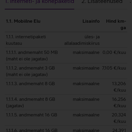
1. Interneti- ja kõnepaketid
2. Lisateenused
1.
1.1. Mobiilne Elu
Lisainfo
Hind km-
Interneti-
ga
ja
1.1.1. internetipaketi
üles- ja
kuutasu
allalaadimiskiirus
kõnepaketid
1.1.1.1. andmemaht 50 MB
maksimaalne
0,00
€/kuu
(maht ei ole jagatav)
1.1.1.2. andmemaht 3 GB
maksimaalne
7,105
€/kuu
(maht ei ole jagatav)
1.1.1.3. andmemaht 8 GB
maksimaalne
13,206
€/kuu
1.1.1.4. andmemaht 8 GB
maksimaalne
16,256
(jagatav)
€/kuu
1.1.1.5. andmemaht 16 GB
maksimaalne
20,324
€/kuu
1.1.1.6. andmemaht 16 GB
maksimaalne
24,391