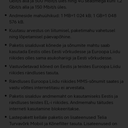
Gbit/s alla ja 500 Mbit/s üles ning 4G seadmega kuni 1,2
Gbit/s alla ja 150 Mbit/s üles.
Andmeside mahuühikud: 1 MB=1 024 kB; 1 GB=1 048
576 kB.
Kuutasu arvestus on liitumisel, paketimahu vahetusel
ning lõpetamisel päevapõhine.
Paketis sisalduvat kõnede ja sõnumite mahtu saab
kasutada Eestis olles Eesti võrkudesse ja Euroopa Liidu
riikides olles sama asukohariigi ja Eesti võrkudesse.
Vastuvõetavad kõned on Eestis ja teistes Euroopa Liidu
riikides rändluses tasuta.
Rändluses Euroopa Liidu riikides MMS-sõnumit saates ja
vastu võttes internetitasu ei arvestata.
Paketis sisalduv andmemaht on kasutamiseks Eestis ja
rändluses teistes EL-i riikides. Andmemahu täitudes
interneti kasutamine blokeeritakse.
Lastepakett kellale paketis on lisateenused Telia
Turvavõrk Mobiil ja Kõnefilter tasuta. Lisateenused on