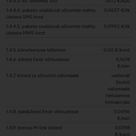
1.4.4.3. IoT sõnumid 100
1,612
€/kuu
1.4.4.4. paketis sisalduvat sõnumite mahtu
0,0657
€/tk
ületava SMS hind
1.4.4.5. paketis sisalduvat sõnumite mahtu
0,0992
€/tk
ületava MMS hind
1.4.5. kõneteenuse tellimine
0,00
€/kord
1.4.6. kõned Eesti võrkudesse
0,1678
€/min
1.4.7. kõned ja sõnumid välismaale
vastavalt
Eestist
välismaale
helistamise
hinnakirjale
1.4.8. datakõned Eesti võrkudesse
0,0496
€/min
1.4.9. teenus M-link kõned
0,0198
€/kord