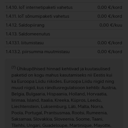
1.4.10. IoT internetipaketi vahetus
0,00
€/kord
1.4.11. IoT sõnumipaketi vahetus
0,00
€/kord
1.4.12. Saldopiirang
0,00
€/kuu
1.4.13. Saldomeenutus
1.4.13.1. liitumistasu
0,00
€/kord
1.4.13.2. piirsumma muutmistasu
0,00
€/kord
(7)
Ühikupõhised hinnad kehtivad ja kuutasulised
paketid on kogu mahus kasutamiseks nii Eestis kui
ka Euroopa Liidu riikides. Euroopa Liidu riigid ning
muud riigid, kus rändlusregulatsioon kehtib: Austria,
Belgia, Bulgaaria, Hispaania, Holland, Horvaatia,
Iirimaa, Island, Itaalia, Kreeka, Küpros, Leedu,
Liechtenstein, Luksemburg, Läti, Malta, Norra,
Poola, Portugal, Prantsusmaa, Rootsi, Rumeenia,
Saksamaa, Slovakkia, Sloveenia, Soome, Taani,
Tšehhi, Ungari, Guadeloupe, Martinique, Mayotte,