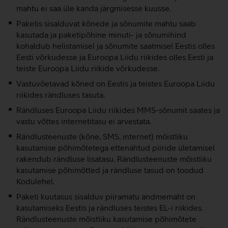
mahtu ei saa üle kanda järgmisesse kuusse.
Paketis sisalduvat kõnede ja sõnumite mahtu saab
kasutada ja paketipõhine minuti- ja sõnumihind
kohaldub helistamisel ja sõnumite saatmisel Eestis olles
Eesti võrkudesse ja Euroopa Liidu riikides olles Eesti ja
teiste Euroopa Liidu riikide võrkudesse.
Vastuvõetavad kõned on Eestis ja teistes Euroopa Liidu
riikides rändluses tasuta.
Rändluses Euroopa Liidu riikides MMS-sõnumit saates ja
vastu võttes internetitasu ei arvestata.
Rändlusteenuste (kõne, SMS, internet) mõistliku
kasutamise põhimõtetega ettenähtud piiride ületamisel
rakendub rändluse lisatasu. Rändlusteenuste mõistliku
kasutamise põhimõtted ja rändluse tasud on toodud
Kodulehel.
Paketi kuutasus sisalduv piiramatu andmemaht on
kasutamiseks Eestis ja rändluses teistes EL-i riikides.
Rändlusteenuste mõistliku kasutamise põhimõtete