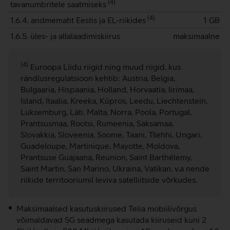
(
4
)
tavanumbritele saatmiseks
(
4
)
1.6.4. andmemaht Eestis ja EL-riikides
1 GB
1.6.5. üles- ja allalaadimiskiirus
maksimaalne
(4)
Euroopa Liidu riigid ning muud riigid, kus
rändlusregulatsioon kehtib: Austria, Belgia,
Bulgaaria, Hispaania, Holland, Horvaatia, Iirimaa,
Island, Itaalia, Kreeka, Küpros, Leedu, Liechtenstein,
Luksemburg, Läti, Malta, Norra, Poola, Portugal,
Prantsusmaa, Rootsi, Rumeenia, Saksamaa,
Slovakkia, Sloveenia, Soome, Taani, Tšehhi, Ungari,
Guadeloupe, Martinique, Mayotte, Moldova,
Prantsuse Guajaana, Reunion, Saint Barthélemy,
Saint Martin, San Marino, Ukraina, Vatikan, v.a nende
riikide territooriumil leviva satelliitside võrkudes.
Maksimaalsed kasutuskiirused Telia mobiilivõrgus
võimaldavad 5G seadmega kasutada kiiruseid kuni 2