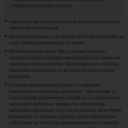
ettenähtud piirmäära ulatuses.
Vastuvõetavad kõned on Eestis ja teistes Euroopa Liidu
riikides rändluses tasuta.
Rändluses Euroopa Liidu riikides MMS-sõnumit saates ja
vastu võttes internetitasu ei arvestata.
Rändlusteenuste (kõne, SMS, internet) mõistliku
kasutamise põhimõtetega ettenähtud piiride ületamisel
rakendub rändluse lisatasu. Rändlusteenuste mõistliku
kasutamise põhimõtted ja rändluse tasud on toodud
Kodulehel.
Piiramatu andmemahuga pakett on mõeldud
kasutamiseks mobiilsetes seadmetes. Telia eeldab, et
klient kasutab andmemahtu mõistlikult, st tavapäraseks
tarbimiseks (millega ei segata teisi sideteenuste
kasutajaid ega tekitata Telia võrgus häireid). Ebamõistlik
kasutamine on käsitatav Lepingu olulise rikkumisena,
mille korral on Telial õigus peatada teenuse osutamine