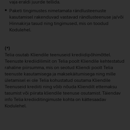
vaja eraldi juurde tellida.
Paketi tingimustes nimetamata rändlusteenuste
kasutamisel rakenduvad vastavad rändlusteenuse ja/või
Hinnakirja tasud ning tingimused, mis on toodud
Kodulehel.
(*)
Telia osutab Kliendile teenuseid krediidipõhimõttel.
Teenuste krediidilimiit on Telia poolt Kliendile kehtestatud
rahaline piirsumma, mis on seotud Kliendi poolt Telia
teenuste kasutamisega ja maksekäitumisega ning mille
ületamisel ei ole Telia kohustatud osutama Kliendile
Teenuseid krediiti ning võib nõuda Kliendilt ettemaksu
tasumist või piirata kliendile teenuse osutamist. Täiendav
info Telia krediiditingimuste kohta on kättesaadav
Kodulehel.