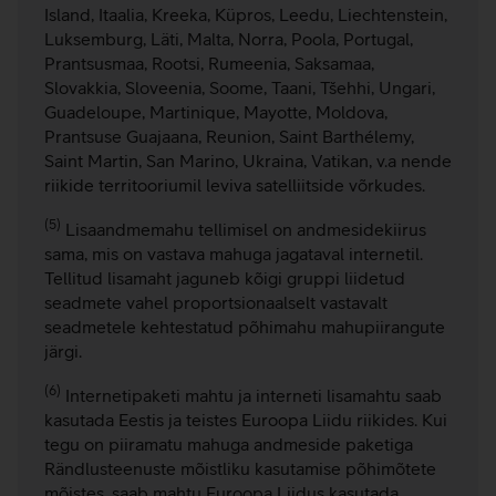
Island, Itaalia, Kreeka, Küpros, Leedu, Liechtenstein,
Luksemburg, Läti, Malta, Norra, Poola, Portugal,
Prantsusmaa, Rootsi, Rumeenia, Saksamaa,
Slovakkia, Sloveenia, Soome, Taani, Tšehhi, Ungari,
Guadeloupe, Martinique, Mayotte, Moldova,
Prantsuse Guajaana, Reunion, Saint Barthélemy,
Saint Martin, San Marino, Ukraina, Vatikan, v.a nende
riikide territooriumil leviva satelliitside võrkudes.
(5)
Lisaandmemahu tellimisel on andmesidekiirus
sama, mis on vastava mahuga jagataval internetil.
Tellitud lisamaht jaguneb kõigi gruppi liidetud
seadmete vahel proportsionaalselt vastavalt
seadmetele kehtestatud põhimahu mahupiirangute
järgi.
(6)
Internetipaketi mahtu ja interneti lisamahtu saab
kasutada Eestis ja teistes Euroopa Liidu riikides. Kui
tegu on piiramatu mahuga andmeside paketiga
Rändlusteenuste mõistliku kasutamise põhimõtete
mõistes, saab mahtu Euroopa Liidus kasutada