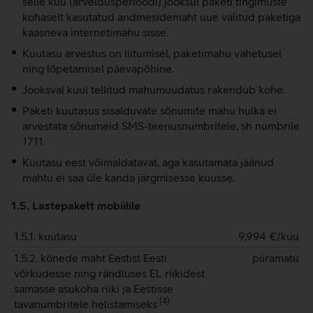
selle kuu (arveldusperioodi) jooksul paketi tingimuste
kohaselt kasutatud andmesidemaht uue valitud paketiga
kaasneva internetimahu sisse.
Kuutasu arvestus on liitumisel, paketimahu vahetusel
ning lõpetamisel päevapõhine.
Jooksval kuul tellitud mahumuudatus rakendub kohe.
Paketi kuutasus sisalduvate sõnumite mahu hulka ei
arvestata sõnumeid SMS-teenusnumbritele, sh numbrile
1711.
Kuutasu eest võimaldatavat, aga kasutamata jäänud
mahtu ei saa üle kanda järgmisesse kuusse.
1.5. Lastepakett mobiilile
1.5.1. kuutasu
9,994
€/kuu
1.5.2. kõnede maht Eestist Eesti
piiramatu
võrkudesse ning rändluses EL riikidest
samasse asukoha riiki ja Eestisse
(
4
)
tavanumbritele helistamiseks