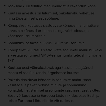
Jooksval kuul tellitud mahumuudatus rakendub kohe.
Kuutasu arvestus on liitumisel, paketimahu vahetusel
ning lõpetamisel päevapõhine.
Kõnepaketi kuutasus sisalduvate kõnede mahu hulka ei
arvestata kõnesid erihinnastusega võrkudesse ja
kõneteenusnumbritele.
Sõnumiks loetakse nii SMS- kui MMS-sõnumit.
Kõnepaketi kuutasus sisalduvate sõnumite mahu hulka ei
arvestata sõnumeid SMS-teenusnumbritele, sh numbrile
1711.
Kuutasu eest võimaldatavat, aga kasutamata jäänud
mahtu ei saa üle kanda järgmisesse kuusse.
Paketis sisalduvat kõnede ja sõnumite mahtu saab
kasutada ja paketipõhine minuti- ja sõnumihind
kohaldub helistamisel ja sõnumite saatmisel Eestis olles
Eesti võrkudesse ja Euroopa Liidu riikides olles Eesti ja
teiste Euroopa Liidu riikide võrkudesse.