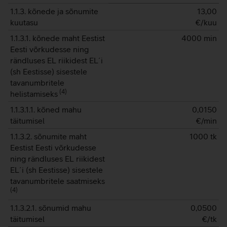
1.1.3. kõnede ja sõnumite
13,00
kuutasu
€/kuu
1.1.3.1. kõnede maht Eestist
4000 min
Eesti võrkudesse ning
rändluses EL riikidest EL´i
(sh Eestisse) sisestele
tavanumbritele
(
4
)
helistamiseks
1.1.3.1.1. kõned mahu
0,0150
täitumisel
€/min
1.1.3.2. sõnumite maht
1000 tk
Eestist Eesti võrkudesse
ning rändluses EL riikidest
EL´i (sh Eestisse) sisestele
tavanumbritele saatmiseks
(
4
)
1.1.3.2.1. sõnumid mahu
0,0500
täitumisel
€/tk