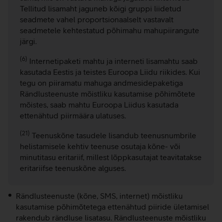
Tellitud lisamaht jaguneb kõigi gruppi liidetud
seadmete vahel proportsionaalselt vastavalt
seadmetele kehtestatud põhimahu mahupiirangute
järgi.
(6)
Internetipaketi mahtu ja interneti lisamahtu saab
kasutada Eestis ja teistes Euroopa Liidu riikides. Kui
tegu on piiramatu mahuga andmesidepaketiga
Rändlusteenuste mõistliku kasutamise põhimõtete
mõistes, saab mahtu Euroopa Liidus kasutada
ettenähtud piirmäära ulatuses.
(21)
Teenuskõne tasudele lisandub teenusnumbrile
helistamisele kehtiv teenuse osutaja kõne- või
minutitasu eritariif, millest lõppkasutajat teavitatakse
eritariifse teenuskõne alguses.
Rändlusteenuste (kõne, SMS, internet) mõistliku
kasutamise põhimõtetega ettenähtud piiride ületamisel
rakendub rändluse lisatasu. Rändlusteenuste mõistliku