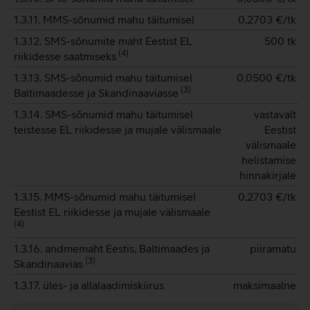
1.3.11. MMS-sõnumid mahu täitumisel
0,2703
€/tk
1.3.12. SMS-sõnumite maht Eestist EL
500 tk
(
4
)
riikidesse saatmiseks
1.3.13. SMS-sõnumid mahu täitumisel
0,0500
€/tk
(
3
)
Baltimaadesse ja Skandinaaviasse
1.3.14. SMS-sõnumid mahu täitumisel
vastavalt
teistesse EL riikidesse ja mujale välismaale
Eestist
välismaale
helistamise
hinnakirjale
1.3.15. MMS-sõnumid mahu täitumisel
0,2703
€/tk
Eestist EL riikidesse ja mujale välismaale
(
4
)
1.3.16. andmemaht Eestis, Baltimaades ja
piiramatu
(
3
)
Skandinaavias
1.3.17. üles- ja allalaadimiskiirus
maksimaalne