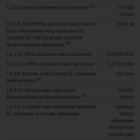
(
21
)
1.2.3.2. kõned kõneteenusnumbritele
0,0150
€/min
1.2.3.3. SMS/MMS-sõnumite maht Eestist
2000 tk
Eesti võrkudesse ning rändluses EL
riikidest EL´i (sh Eestisse) sisestele
(
4
)
tavanumbritele saatmiseks
1.2.3.3.1. SMS-sõnumid mahu täitumisel
0,0500
€/tk
1.2.3.3.2. MMS-sõnumid mahu täitumisel
0,2703
€/tk
1.2.3.4. kõnede maht Eestist EL riikidesse
500 min
(
4
)
helistamiseks
1.2.3.4.1. kõned mahu täitumisel
0,1900
(
3
)
Baltimaadesse ja Skandinaaviasse
€/min
1.2.3.4.2. kõned mahu täitumisel teistesse
vastavalt
EL riikidesse ja mujale välismaale
Eestist
välismaale
helistamise
hinnakirjale