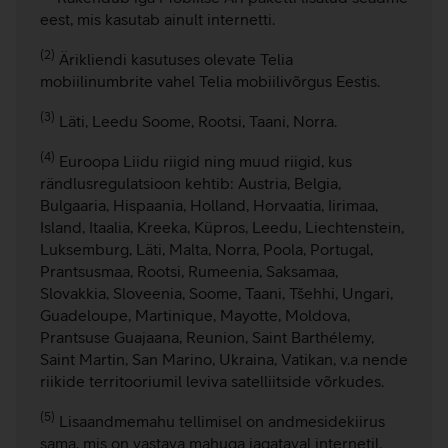
eest, mis kasutab ainult internetti.
(2)
Ärikliendi kasutuses olevate Telia
mobiilinumbrite vahel Telia mobiilivõrgus Eestis.
(3)
Läti, Leedu Soome, Rootsi, Taani, Norra.
(4)
Euroopa Liidu riigid ning muud riigid, kus
rändlusregulatsioon kehtib: Austria, Belgia,
Bulgaaria, Hispaania, Holland, Horvaatia, Iirimaa,
Island, Itaalia, Kreeka, Küpros, Leedu, Liechtenstein,
Luksemburg, Läti, Malta, Norra, Poola, Portugal,
Prantsusmaa, Rootsi, Rumeenia, Saksamaa,
Slovakkia, Sloveenia, Soome, Taani, Tšehhi, Ungari,
Guadeloupe, Martinique, Mayotte, Moldova,
Prantsuse Guajaana, Reunion, Saint Barthélemy,
Saint Martin, San Marino, Ukraina, Vatikan, v.a nende
riikide territooriumil leviva satelliitside võrkudes.
(5)
Lisaandmemahu tellimisel on andmesidekiirus
sama, mis on vastava mahuga jagataval internetil.