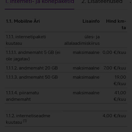
1. Interneti- ja kõnepaketid
2. Lisateenused
1.
1.1. Mobiilne Äri
Lisainfo
Hind km-
Interneti-
ta
ja
1.1.1. internetipaketi
üles- ja
kuutasu
allalaadimiskiirus
kõnepaketid
1.1.1.1. andmemaht 5 GB (ei
maksimaalne
0,00
€/kuu
ole jagatav)
1.1.1.2. andmemaht 20 GB
maksimaalne
7,00
€/kuu
1.1.1.3. andmemaht 50 GB
maksimaalne
19,00
€/kuu
1.1.1.4. piiramatu
maksimaalne
41,00
andmemaht
€/kuu
1.1.2. internetiseadme
4,00
€/kuu
(
1
)
kuutasu