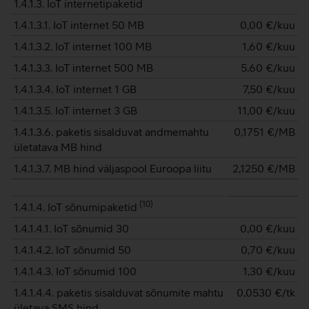
1.4.1.3. IoT internetipaketid
1.4.1.3.1. IoT internet 50 MB
0,00
€/kuu
1.4.1.3.2. IoT internet 100 MB
1,60
€/kuu
1.4.1.3.3. IoT internet 500 MB
5,60
€/kuu
1.4.1.3.4. IoT internet 1 GB
7,50
€/kuu
1.4.1.3.5. IoT internet 3 GB
11,00
€/kuu
1.4.1.3.6. paketis sisalduvat andmemahtu
0,1751
€/MB
ületatava MB hind
1.4.1.3.7. MB hind väljaspool Euroopa liitu
2,1250
€/MB
(
10
)
1.4.1.4. IoT sõnumipaketid
1.4.1.4.1. IoT sõnumid 30
0,00
€/kuu
1.4.1.4.2. IoT sõnumid 50
0,70
€/kuu
1.4.1.4.3. IoT sõnumid 100
1,30
€/kuu
1.4.1.4.4. paketis sisalduvat sõnumite mahtu
0,0530
€/tk
ületava SMS hind