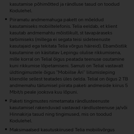
kasutamise põhimõtted ja rändluse tasud on toodud
Kodulehel.
Piiramatu andmemahuga pakett on mõeldud
kasutamiseks mobiiltelefonis. Telia eeldab, et klient
kasutab andmemahtu mõistlikult, st tavapäraseks
tarbimiseks (millega ei segata teisi sideteenuste
kasutajaid ega tekitata Telia võrgus häireid). Ebamõistlik
kasutamine on käsitatav Lepingu olulise rikkumisena,
mille korral on Telial õigus peatada teenuse osutamine
kuni rikkumise lõpetamiseni. Samuti on Telial vastavalt
üldtingimustele õigus “Mobiilse Äri” liitumisleping
kliendile sellest teatades üles öelda. Telial on õigus 2 TB
andmemahu täitumisel piirata paketi andmeside kiirus 5
Mbit/s peale jooksva kuu lõpuni.
Paketi tingimustes nimetamata rändlusteenuste
kasutamisel rakenduvad vastavad rändlusteenuse ja/või
Hinnakirja tasud ning tingimused, mis on toodud
Kodulehel.
Maksimaalsed kasutuskiirused Telia mobiilivõrgus