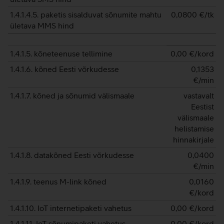
1.4.1.4.5. paketis sisalduvat sõnumite mahtu
0,0800
€/tk
ületava MMS hind
1.4.1.5. kõneteenuse tellimine
0,00
€/kord
1.4.1.6. kõned Eesti võrkudesse
0,1353
€/min
1.4.1.7. kõned ja sõnumid välismaale
vastavalt
Eestist
välismaale
helistamise
hinnakirjale
1.4.1.8. datakõned Eesti võrkudesse
0,0400
€/min
1.4.1.9. teenus M-link kõned
0,0160
€/kord
1.4.1.10. IoT internetipaketi vahetus
0,00
€/kord
1.4.1.11. IoT sõnumipaketi vahetus
0,00
€/kord