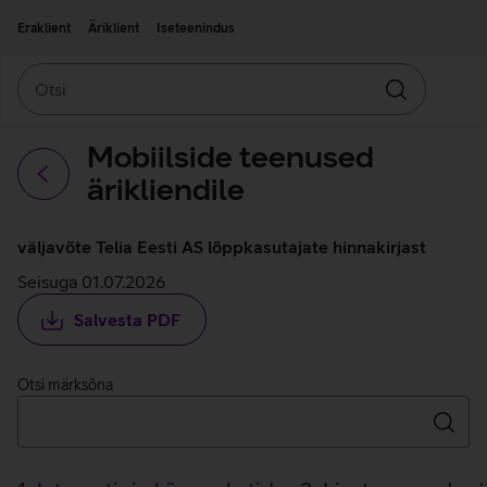
Liigu edasi põhisisu juurde
Ligipääsetavus
Eraklient
Äriklient
Iseteenindus
Otsi
Otsin
Mobiilside teenused
ärikliendile
Tagasi
väljavõte Telia Eesti AS lõppkasutajate hinnakirjast
Seisuga 01.07.2026
Salvesta PDF
Otsi märksõna
Otsin