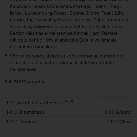
Kanada, Gruusia, Usbekistan, Portugal, Tšehhi, Türgi,
Iisrael, Luksemburg, Rootsi, Soome, Norra, Taani, Läti,
Leedu, Tai, Horvaatia, Kreeka, Küpros, Malta, Rumeenia,
Slovakkia ja Sloveenia suunal kehtib 30% allahindlus
Eestist välismaale helistamise hinnakirjast. Teistele
riikidele kehtib 10% allahindlus Eestist välismaale
helistamise hinnakirjast.
Sõbrariigi soodustused ei kehti personaalnumbritele
eritariifsetele ja mittegeograafilistele numbritele
helistamisel.
1.4. M2M-paketid
(
7, 8
)
1.4.1. pakett IoT-andmeside
1.4.1.1. liitumistasu
0,00
€/kord
1.4.1.2. kuutasu
1,50
€/kuu