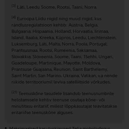
(3)
Läti, Leedu Soome, Rootsi, Taani, Norra.
(4)
Euroopa Liidu riigid ning muud riigid, kus
rändlusregulatsioon kehtib: Austria, Belgia,
Bulgaaria, Hispaania, Holland, Horvaatia, Iirimaa,
Island, Itaalia, Kreeka, Küpros, Leedu, Liechtenstein,
Luksemburg, Läti, Malta, Norra, Poola, Portugal,
Prantsusmaa, Rootsi, Rumeenia, Saksamaa,
Slovakkia, Sloveenia, Soome, Taani, Tšehhi, Ungari,
Guadeloupe, Martinique, Mayotte, Moldova,
Prantsuse Guajaana, Reunion, Saint Barthélemy,
Saint Martin, San Marino, Ukraina, Vatikan, v.a nende
riikide territooriumil leviva satelliitside võrkudes.
(21)
Teenuskõne tasudele lisandub teenusnumbrile
helistamisele kehtiv teenuse osutaja kõne- või
minutitasu eritariif, millest lõppkasutajat teavitatakse
eritariifse teenuskõne alguses.
Maksimaalsed kasutuskiirused Telia mobiilivõrgus