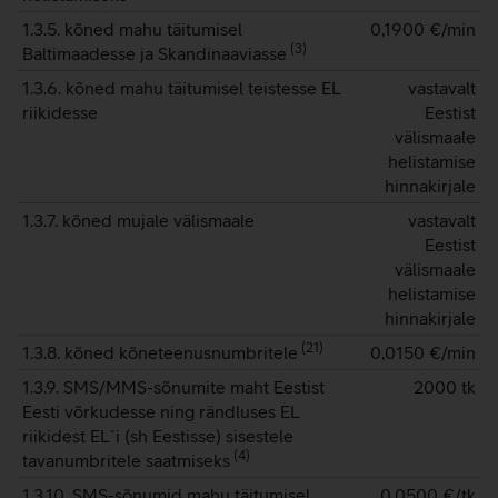
1.3.5. kõned mahu täitumisel
0,1900
€/min
(
3
)
Baltimaadesse ja Skandinaaviasse
1.3.6. kõned mahu täitumisel teistesse EL
vastavalt
riikidesse
Eestist
välismaale
helistamise
hinnakirjale
1.3.7. kõned mujale välismaale
vastavalt
Eestist
välismaale
helistamise
hinnakirjale
(
21
)
1.3.8. kõned kõneteenusnumbritele
0,0150
€/min
1.3.9. SMS/MMS-sõnumite maht Eestist
2000 tk
Eesti võrkudesse ning rändluses EL
riikidest EL´i (sh Eestisse) sisestele
(
4
)
tavanumbritele saatmiseks
1.3.10. SMS-sõnumid mahu täitumisel
0,0500
€/tk