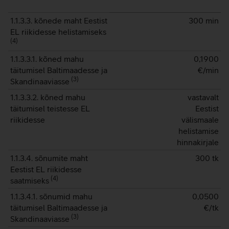
1.1.3.3. kõnede maht Eestist
300 min
EL riikidesse helistamiseks
(
4
)
1.1.3.3.1. kõned mahu
0,1900
täitumisel Baltimaadesse ja
€/min
(
3
)
Skandinaaviasse
1.1.3.3.2. kõned mahu
vastavalt
täitumisel teistesse EL
Eestist
riikidesse
välismaale
helistamise
hinnakirjale
1.1.3.4. sõnumite maht
300 tk
Eestist EL riikidesse
(
4
)
saatmiseks
1.1.3.4.1. sõnumid mahu
0,0500
täitumisel Baltimaadesse ja
€/tk
(
3
)
Skandinaaviasse