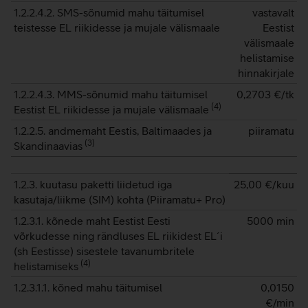
1.2.2.4.2. SMS-sõnumid mahu täitumisel
vastavalt
teistesse EL riikidesse ja mujale välismaale
Eestist
välismaale
helistamise
hinnakirjale
1.2.2.4.3. MMS-sõnumid mahu täitumisel
0,2703
€/tk
(
4
)
Eestist EL riikidesse ja mujale välismaale
1.2.2.5. andmemaht Eestis, Baltimaades ja
piiramatu
(
3
)
Skandinaavias
1.2.3. kuutasu paketti liidetud iga
25,00
€/kuu
kasutaja/liikme (SIM) kohta (Piiramatu+ Pro)
1.2.3.1. kõnede maht Eestist Eesti
5000 min
võrkudesse ning rändluses EL riikidest EL´i
(sh Eestisse) sisestele tavanumbritele
(
4
)
helistamiseks
1.2.3.1.1. kõned mahu täitumisel
0,0150
€/min