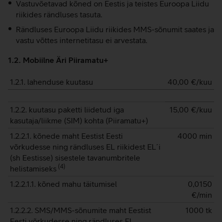
Vastuvõetavad kõned on Eestis ja teistes Euroopa Liidu
riikides rändluses tasuta.
Rändluses Euroopa Liidu riikides MMS-sõnumit saates ja
vastu võttes internetitasu ei arvestata.
1.2. Mobiilne Äri Piiramatu+
1.2.1. lahenduse kuutasu
40,00
€/kuu
1.2.2. kuutasu paketti liidetud iga
15,00
€/kuu
kasutaja/liikme (SIM) kohta (Piiramatu+)
1.2.2.1. kõnede maht Eestist Eesti
4000 min
võrkudesse ning rändluses EL riikidest EL´i
(sh Eestisse) sisestele tavanumbritele
(
4
)
helistamiseks
1.2.2.1.1. kõned mahu täitumisel
0,0150
€/min
1.2.2.2. SMS/MMS-sõnumite maht Eestist
1000 tk
Eesti võrkudesse ning rändluses EL