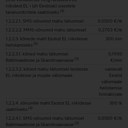
riikidest EL´i (sh Eestisse) sisestele
(
4
)
tavanumbritele saatmiseks
1.2.2.2.1. SMS-sõnumid mahu täitumisel
0,0500
€/tk
1.2.2.2.2. MMS-sõnumid mahu täitumisel
0,2703
€/tk
1.2.2.3. kõnede maht Eestist EL riikidesse
300 min
(
4
)
helistamiseks
1.2.2.3.1. kõned mahu täitumisel
0,1900
(
3
)
Baltimaadesse ja Skandinaaviasse
€/min
1.2.2.3.2. kõned mahu täitumisel teistesse
vastavalt
EL riikidesse ja mujale välismaale
Eestist
välismaale
helistamise
hinnakirjale
1.2.2.4. sõnumite maht Eestist EL riikidesse
300 tk
(
4
)
saatmiseks
1.2.2.4.1. SMS-sõnumid mahu täitumisel
0,0500
€/tk
(
3
)
Baltimaadesse ja Skandinaaviasse