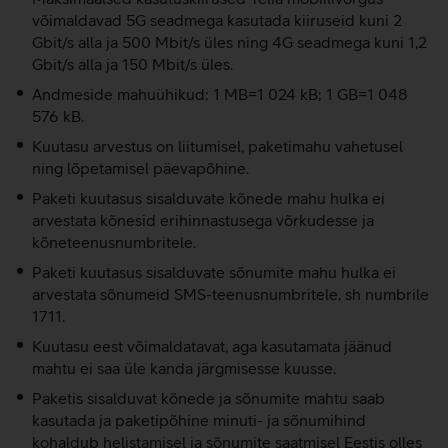
võimaldavad 5G seadmega kasutada kiiruseid kuni 2
Gbit/s alla ja 500 Mbit/s üles ning 4G seadmega kuni 1,2
Gbit/s alla ja 150 Mbit/s üles.
Andmeside mahuühikud: 1 MB=1 024 kB; 1 GB=1 048
576 kB.
Kuutasu arvestus on liitumisel, paketimahu vahetusel
ning lõpetamisel päevapõhine.
Paketi kuutasus sisalduvate kõnede mahu hulka ei
arvestata kõnesid erihinnastusega võrkudesse ja
kõneteenusnumbritele.
Paketi kuutasus sisalduvate sõnumite mahu hulka ei
arvestata sõnumeid SMS-teenusnumbritele, sh numbrile
1711.
Kuutasu eest võimaldatavat, aga kasutamata jäänud
mahtu ei saa üle kanda järgmisesse kuusse.
Paketis sisalduvat kõnede ja sõnumite mahtu saab
kasutada ja paketipõhine minuti- ja sõnumihind
kohaldub helistamisel ja sõnumite saatmisel Eestis olles