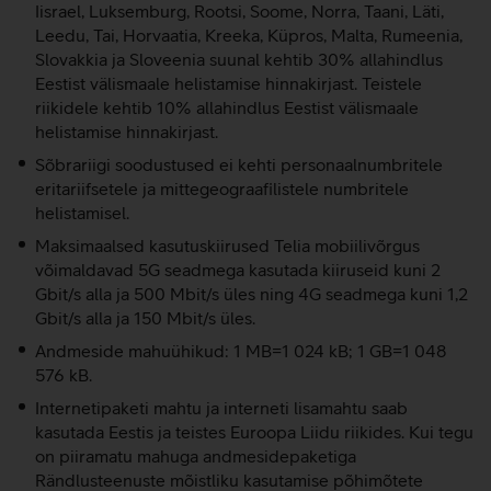
Iisrael, Luksemburg, Rootsi, Soome, Norra, Taani, Läti,
Leedu, Tai, Horvaatia, Kreeka, Küpros, Malta, Rumeenia,
Slovakkia ja Sloveenia suunal kehtib 30% allahindlus
Eestist välismaale helistamise hinnakirjast. Teistele
riikidele kehtib 10% allahindlus Eestist välismaale
helistamise hinnakirjast.
Sõbrariigi soodustused ei kehti personaalnumbritele
eritariifsetele ja mittegeograafilistele numbritele
helistamisel.
Maksimaalsed kasutuskiirused Telia mobiilivõrgus
võimaldavad 5G seadmega kasutada kiiruseid kuni 2
Gbit/s alla ja 500 Mbit/s üles ning 4G seadmega kuni 1,2
Gbit/s alla ja 150 Mbit/s üles.
Andmeside mahuühikud: 1 MB=1 024 kB; 1 GB=1 048
576 kB.
Internetipaketi mahtu ja interneti lisamahtu saab
kasutada Eestis ja teistes Euroopa Liidu riikides. Kui tegu
on piiramatu mahuga andmesidepaketiga
Rändlusteenuste mõistliku kasutamise põhimõtete