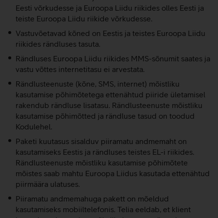
Eesti võrkudesse ja Euroopa Liidu riikides olles Eesti ja
teiste Euroopa Liidu riikide võrkudesse.
Vastuvõetavad kõned on Eestis ja teistes Euroopa Liidu
riikides rändluses tasuta.
Rändluses Euroopa Liidu riikides MMS-sõnumit saates ja
vastu võttes internetitasu ei arvestata.
Rändlusteenuste (kõne, SMS, internet) mõistliku
kasutamise põhimõtetega ettenähtud piiride ületamisel
rakendub rändluse lisatasu. Rändlusteenuste mõistliku
kasutamise põhimõtted ja rändluse tasud on toodud
Kodulehel.
Paketi kuutasus sisalduv piiramatu andmemaht on
kasutamiseks Eestis ja rändluses teistes EL-i riikides.
Rändlusteenuste mõistliku kasutamise põhimõtete
mõistes saab mahtu Euroopa Liidus kasutada ettenähtud
piirmäära ulatuses.
Piiramatu andmemahuga pakett on mõeldud
kasutamiseks mobiiltelefonis. Telia eeldab, et klient