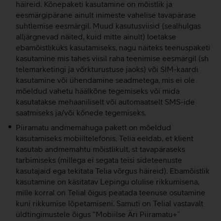
häireid. Kõnepaketi kasutamine on mõistlik ja
eesmärgipärane ainult inimeste vahelise tavapärase
suhtlemise eesmärgil. Muud kasutusviisid (sealhulgas
alljärgnevad näited, kuid mitte ainult) loetakse
ebamõistlikuks kasutamiseks, nagu näiteks teenuspaketi
kasutamine mis tahes viisil raha teenimise eesmärgil (sh
telemarketingi ja võrkturustuse jaoks) või SIM-kaardi
kasutamine või ühendamine seadmetega, mis ei ole
mõeldud vahetu häälkõne tegemiseks või mida
kasutatakse mehaaniliselt või automaatselt SMS-ide
saatmiseks ja/või kõnede tegemiseks.
Piiramatu andmemahuga pakett on mõeldud
kasutamiseks mobiiltelefonis. Telia eeldab, et klient
kasutab andmemahtu mõistlikult, st tavapäraseks
tarbimiseks (millega ei segata teisi sideteenuste
kasutajaid ega tekitata Telia võrgus häireid). Ebamõistlik
kasutamine on käsitatav Lepingu olulise rikkumisena,
mille korral on Telial õigus peatada teenuse osutamine
kuni rikkumise lõpetamiseni. Samuti on Telial vastavalt
üldtingimustele õigus “Mobiilse Äri Piiramatu+”