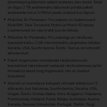
liitumisleping kliendile sellest teatades üles öelda. Telial
on õigus 2 TB andmemahu täitumisel piirata paketi
andmeside kiirus 5 Mbit/s peale jooksva kuu lõpuni.
Mobiilne Äri Piiramatu+ Pro paketis on lisateenused
MultiSIM, Telia Turvavõrk Mobiil ja Mobiil-ID tasuta.
Lisateenused on vaja eraldi juurde tellida.
Mobiilne Äri Piiramatu+ Pro paketiga on rändluses
kasutada kokku 2 GB internetimahtu järgmistes riikides:
Kanada, USA, Suurbritannia, Šveits. Teenus on koheselt
aktiveeritud.
Paketi tingimustes nimetamata rändlusteenuste
kasutamisel rakenduvad vastavad rändlusteenuse ja/või
Hinnakirja tasud ning tingimused, mis on toodud
Kodulehel.
Kliendil on koondarve kohaselt võimalik tellida kuni 5
sõbrariiki, kus Saksamaa, Suurbritannia, Ukraina, USA,
Ungari, Šveits, Iirimaa, Itaalia, India, Bulgaaria, Hispaania,
Prantsusmaa, Holland, Poola, Belgia, Austraalia, Austria,
Kanada, Gruusia, Usbekistan, Portugal, Tšehhi, Türgi,