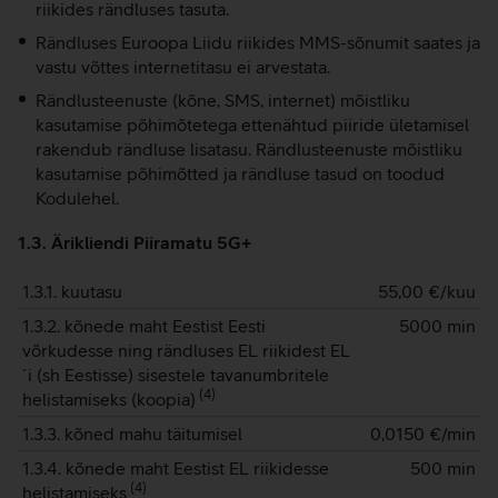
riikides rändluses tasuta.
Rändluses Euroopa Liidu riikides MMS-sõnumit saates ja
vastu võttes internetitasu ei arvestata.
Rändlusteenuste (kõne, SMS, internet) mõistliku
kasutamise põhimõtetega ettenähtud piiride ületamisel
rakendub rändluse lisatasu. Rändlusteenuste mõistliku
kasutamise põhimõtted ja rändluse tasud on toodud
Kodulehel.
1.3. Ärikliendi Piiramatu 5G+
1.3.1. kuutasu
55,00
€/kuu
1.3.2. kõnede maht Eestist Eesti
5000 min
võrkudesse ning rändluses EL riikidest EL
´i (sh Eestisse) sisestele tavanumbritele
(
4
)
helistamiseks (koopia)
1.3.3. kõned mahu täitumisel
0,0150
€/min
1.3.4. kõnede maht Eestist EL riikidesse
500 min
(
4
)
helistamiseks