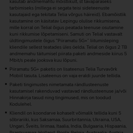
kasutab andmemahtu mõistlikult, st tavapäraseks
tarbimiseks (millega ei segata teisi sideteenuste
kasutajaid ega tekitata Telia võrgus häireid). Ebamõistlik
kasutamine on käsitatav Lepingu olulise rikkumisena,
mille korral on Telial õigus peatada teenuse osutamine
kuni rikkumise lõpetamiseni. Samuti on Telial vastavalt
üldtingimustele õigus “Piiramatu 5G+” liitumisleping
kliendile sellest teatades üles öelda. Telial on õigus 2 TB
andmemahu täitumisel piirata paketi andmeside kiirus 5
Mbit/s peale jooksva kuu lõpuni.
Piiramatu 5G+ paketis on lisateenus Telia Turvavõrk
Mobiil tasuta. Lisateenus on vaja eraldi juurde tellida.
Paketi tingimustes nimetamata rändlusteenuste
kasutamisel rakenduvad vastavad rändlusteenuse ja/või
Hinnakirja tasud ning tingimused, mis on toodud
Kodulehel.
Kliendil on koondarve kohaselt võimalik tellida kuni 5
sõbrariiki, kus Saksamaa, Suurbritannia, Ukraina, USA,
Ungari, Šveits, Iirimaa, Itaalia, India, Bulgaaria, Hispaania,
Prantsusmaa, Holland, Poola, Belgia, Austraalia, Austria,