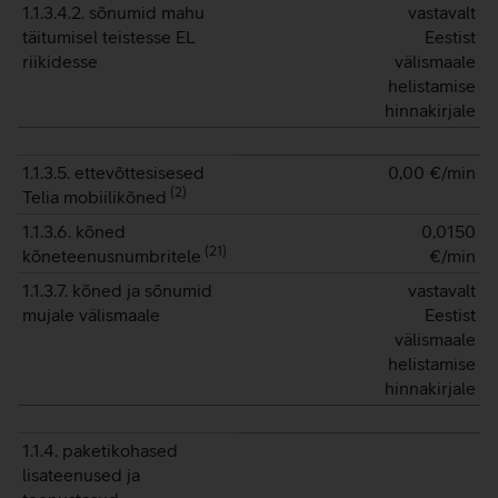
1.1.3.4.2. sõnumid mahu
vastavalt
täitumisel teistesse EL
Eestist
riikidesse
välismaale
helistamise
hinnakirjale
1.1.3.5. ettevõttesisesed
0,00
€/min
(
2
)
Telia mobiilikõned
1.1.3.6. kõned
0,0150
(
21
)
kõneteenusnumbritele
€/min
1.1.3.7. kõned ja sõnumid
vastavalt
mujale välismaale
Eestist
välismaale
helistamise
hinnakirjale
1.1.4. paketikohased
lisateenused ja