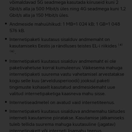
võimaldavad 5G seadmega kasutada kiiruseid kuni 2
Gbit/s alla ja 500 Mbit/s üles ning 4G seadmega kuni 1,2
Gbit/s alla ja 150 Mbit/s üles.
Andmeside mahuühikud: 1 MB=1 024 kB; 1 GB=1 048
576 kB.
Internetipaketi kuutasus sisalduv andmemaht on
kasutamiseks Eestis ja rändluses teistes EL-i riikides ⁽⁴⁾
⁽⁶⁾.
Internetipaketi kuutasus sisalduv andmemaht ei ole
paketivahetuse korral kumuleeruv. Väikesema mahuga
internetipaketi suurema vastu vahetamisel arvestatakse
kogu selle kuu (arveldusperioodi) jooksul paketi
tingimuste kohaselt kasutatud andmesidemaht uue
valitud internetipaketiga kaasneva mahu sisse.
Internetiseadmetel on avatud vaid internetiteenus.
Internetipaketi kuutasus sisalduva andmemahu täitudes
interneti kasutamine piiratakse. Kasutamise jätkamiseks
tuleb tellida suurema mahuga kuutasuline (jagatav)
internetipakett või interneti lisamahu teenus.