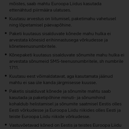
mõistes, saab mahtu Euroopa Liidus kasutada
ettenähtud piirmäära ulatuses.
Kuutasu arvestus on liitumisel, paketimahu vahetusel
ning lõpetamisel päevapõhine.
Paketi kuutasus sisalduvate kõnede mahu hulka ei
arvestata kõnesid erihinnastusega võrkudesse ja
kõneteenusnumbritele.
Kõnepaketi kuutasus sisalduvate sõnumite mahu hulka ei
arvestata sõnumeid SMS-teenusnumbritele, sh numbrile
1711.
Kuutasu eest võimaldatavat, aga kasutamata jäänud
mahtu ei saa üle kanda järgmisesse kuusse.
Paketis sisalduvat kõnede ja sõnumite mahtu saab
kasutada ja paketipõhine minuti- ja sõnumihind
kohaldub helistamisel ja sõnumite saatmisel Eestis olles
Eesti võrkudesse ja Euroopa Liidu riikides olles Eesti ja
teiste Euroopa Liidu riikide võrkudesse.
Vastuvõetavad kõned on Eestis ja teistes Euroopa Liidu