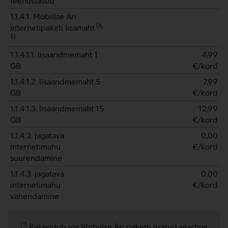
teenustasud
1.1.4.1. Mobiilse Äri
(
6,
internetipaketi lisamaht
5
)
1.1.4.1.1. lisaandmemaht 1
4,99
GB
€/kord
1.1.4.1.2. lisaandmemaht 5
7,99
GB
€/kord
1.1.4.1.3. lisaandmemaht 15
12,99
GB
€/kord
1.1.4.2. jagatava
0,00
internetimahu
€/kord
suurendamine
1.1.4.3. jagatava
0,00
internetimahu
€/kord
vähendamine
(1)
Rakendub iga Mobiilse Äri paketti lisatud seadme